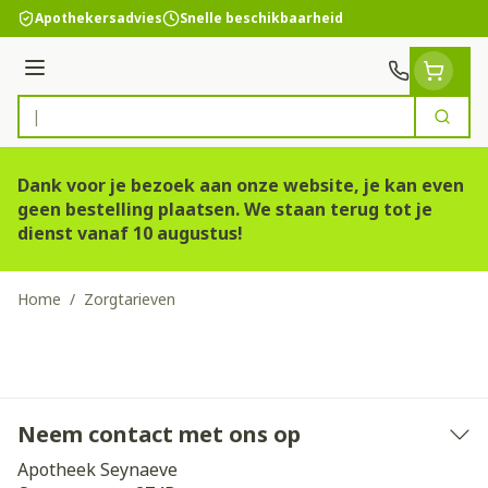
Ga naar de inhoud
Apothekersadvies
Snelle beschikbaarheid
Menu
Zoek
Product, merk, categorie...
Dank voor je bezoek aan onze website, je kan even
geen bestelling plaatsen. We staan terug tot je
dienst vanaf 10 augustus!
Home
/
Zorgtarieven
Neem contact met ons op
Apotheek Seynaeve