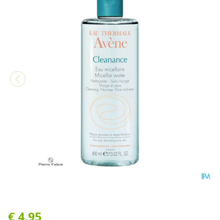
Avene Cleanance Micellair 
€ 4,95