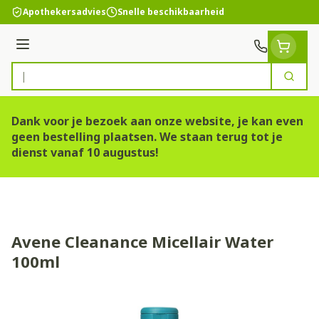
Ga naar de inhoud
Apothekersadvies
Snelle beschikbaarheid
Menu
Zoek
Product, merk, categorie...
Dank voor je bezoek aan onze website, je kan even
geen bestelling plaatsen. We staan terug tot je
dienst vanaf 10 augustus!
Avene Cleanance Micellair Water
100ml