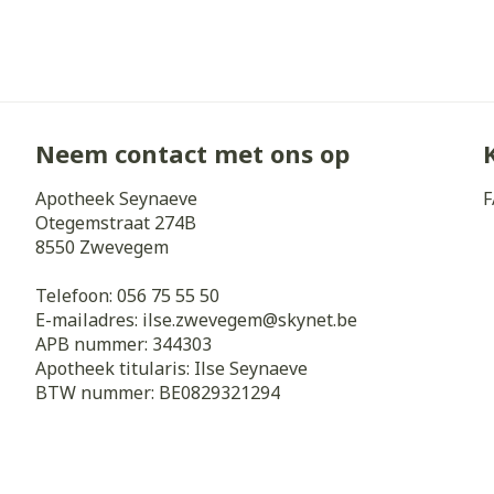
Zuurstof
Eelt
Eksteroog - li
Ademhalingss
Toon meer
Neem contact met ons op
Spieren en g
Apotheek Seynaeve
F
Specifiek vo
Otegemstraat 274B
Naalden en s
8550
Zwevegem
Lichaamsverzo
Infecties
Spuiten
Deodorant
Telefoon:
056 75 55 50
Oplossing voor
E-mailadres:
ilse.zwevegem@
skynet.be
Gezichtsverzo
APB nummer:
344303
Naalden
Luizen
Apotheek titularis:
Ilse Seynaeve
Naalden voor 
BTW nummer:
BE0829321294
- pennaalden
Diagnostica
Toon meer