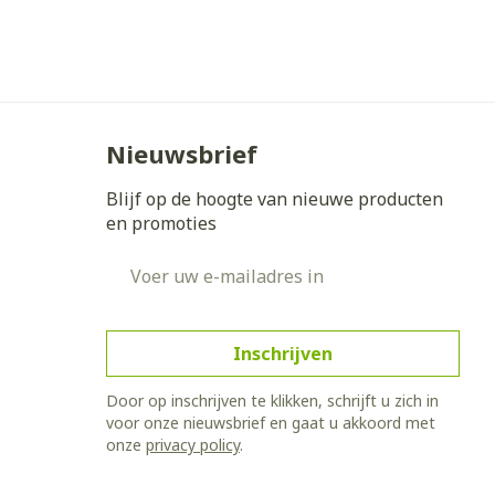
Bed
ing zon
Doorliggen - decubitis
Toon meer
gie
Urinewegen
Nieuwsbrief
eid,
Stoppen met roken
n stress
Blijf op de hoogte van nieuwe producten
it en intieme
Gezichtsreiniging -
en promoties
ontschminken
en
Instrumenten
 -
E-mail adres
en
Reinigingsmelk, - crème, -
sche
Anti tumor middelen
ie
olie en gel
ijn
Tonic - lotion
Anesthesie
Inschrijven
zorging
Micellair water
Door op inschrijven te klikken, schrijft u zich in
Specifiek voor de ogen
voor onze nieuwsbrief en gaat u akkoord met
hie
Diverse
Toon meer
onze
privacy policy
.
et
geneesmiddelen