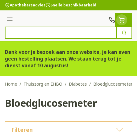
Ga naar de inhoud
Apothekersadvies
Snelle beschikbaarheid
Menu
Zoek
Product, merk, categorie...
Dank voor je bezoek aan onze website, je kan even
geen bestelling plaatsen. We staan terug tot je
dienst vanaf 10 augustus!
Home
/
Thuiszorg en EHBO
/
Diabetes
/
Bloedglucosemeter
Bloedglucosemeter
Filteren