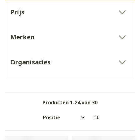
Doorgaan naar productlijst
Prijs
filter
Merken
filter
Organisaties
filter
Producten
1
-
24
van
30
Sorteer op: