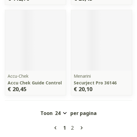
Accu-Chek
Menarini
Accu Chek Guide Control
Securject Pro 36146
€ 20,45
€ 20,10
Toon
per pagina
Pagina's
U lees momenteel pagina
Pagina
1
2