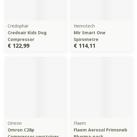
Credophar
Henrotech
Credoair Kids Dog
Mir Smart One
Compressor
Spirometre
€ 122,99
€ 114,11
Omron
Flaem
Omron C28p
Flaem Aerosol Primoneb
Compressor-verstuiver
Pharma-pack