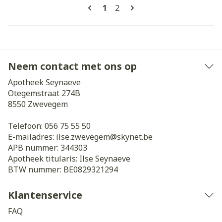
Pagina's
U lees momenteel pagina
Pagina
1
2
Neem contact met ons op
Apotheek Seynaeve
Otegemstraat 274B
8550
Zwevegem
Telefoon:
056 75 55 50
E-mailadres:
ilse.zwevegem@
skynet.be
APB nummer:
344303
Apotheek titularis:
Ilse Seynaeve
BTW nummer:
BE0829321294
Klantenservice
FAQ