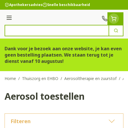
Ga naar de inhoud
Apothekersadvies
Snelle beschikbaarheid
Menu
Zoek
Product, merk, categorie...
Dank voor je bezoek aan onze website, je kan even
geen bestelling plaatsen. We staan terug tot je
dienst vanaf 10 augustus!
Home
/
Thuiszorg en EHBO
/
Aerosoltherapie en zuurstof
/
Ae
Aerosol toestellen
Filteren