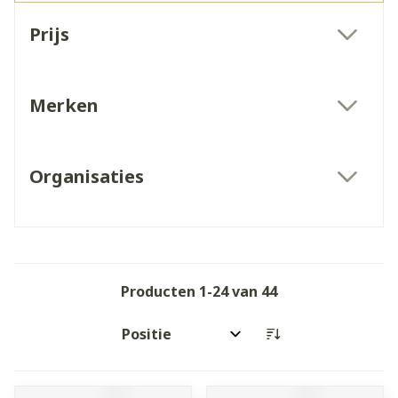
Doorgaan naar productlijst
Prijs
filter
Merken
filter
Organisaties
filter
Producten
1
-
24
van
44
Sorteer op: