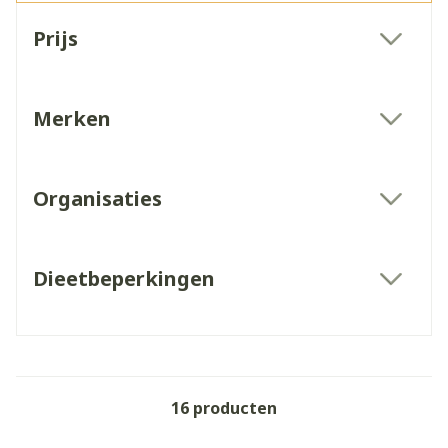
Doorgaan naar productlijst
Prijs
filter
Merken
filter
Organisaties
filter
Dieetbeperkingen
filter
16
producten