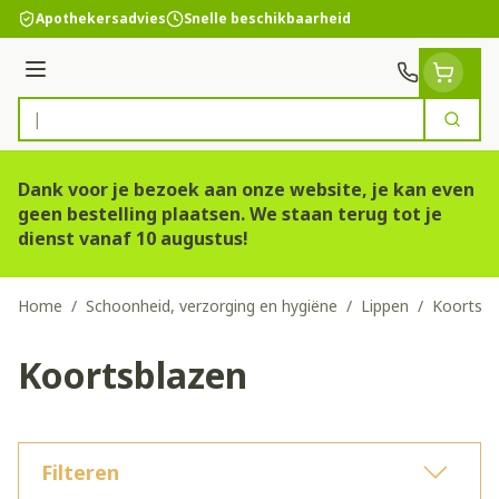
Ga naar de inhoud
Apothekersadvies
Snelle beschikbaarheid
Menu
Zoek
Product, merk, categorie...
Dank voor je bezoek aan onze website, je kan even
geen bestelling plaatsen. We staan terug tot je
dienst vanaf 10 augustus!
Home
/
Schoonheid, verzorging en hygiëne
/
Lippen
/
Koortsbl
Koortsblazen
Filteren