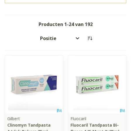
Producten
1
-
24
van
192
Sorteer op:
Gilbert
Fluocaril
Clinomyn Tandpasta
Fluocaril Tandpasta Bi-