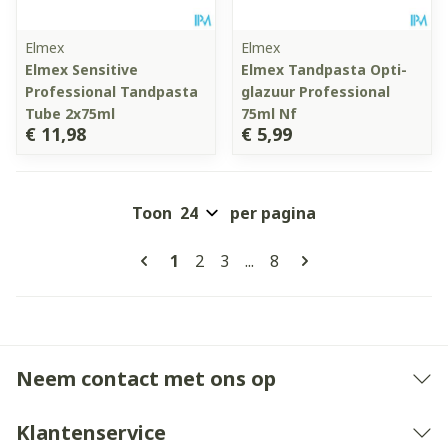
Elmex
Elmex
Elmex Sensitive
Elmex Tandpasta Opti-
Professional Tandpasta
glazuur Professional
Tube 2x75ml
75ml Nf
€ 11,98
€ 5,99
Toon
per pagina
Pagina's
U lees momenteel pagina
Pagina
Pagina
Pagina
1
2
3
...
8
Neem contact met ons op
Klantenservice