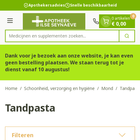
Dia 1 van 1
Ga naar de inhoud
Apothekersadvies
Snelle beschikbaarheid
0
0 artikelen
Menu
€ 0,00
Medicijnen en supplementen zoeken...
Zoek
Product, merk, categorie...
Dank voor je bezoek aan onze website, je kan even
geen bestelling plaatsen. We staan terug tot je
dienst vanaf 10 augustus!
Home
/
Schoonheid, verzorging en hygiëne
/
Mond
/
Tandpast
Tandpasta
Filteren