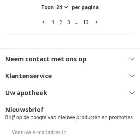
Toon
per pagina
Pagina's
U lees momenteel pagina
Pagina
Pagina
Pagina
1
2
3
...
13
Neem contact met ons op
Klantenservice
Uw apotheek
Nieuwsbrief
Blijf op de hoogte van nieuwe producten en promoties
E-mail adres