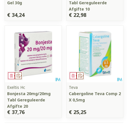
Gel 30g
Tabl Gereguleerde
Afgifte 10
€ 34,24
€ 22,98
Geneesmiddel
Op voorschrift
Geneesmiddel
Op voorschrift
Exeltis Hc
Teva
Bonjesta 20mg/20mg
Cabergoline Teva Comp 2
Tabl Gereguleerde
X 0,5mg
Afgifte 20
€ 37,76
€ 25,25