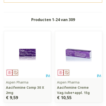
Producten
1
-
24
van
309
Geneesmiddel
Op voorschrift
Geneesmiddel
Op voorschrift
Aspen Pharma
Aspen Pharma
Aacifemine Comp 30 X
Aacifemine Creme
2mg
Vag.tube+appl. 15g
€ 9,59
€ 10,55