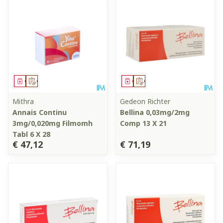
Geneesmiddel
Op voorschrift
Geneesmiddel
Op voorschrift
Mithra
Gedeon Richter
Annais Continu
Bellina 0,03mg/2mg
3mg/0,020mg Filmomh
Comp 13 X 21
Tabl 6 X 28
€ 47,12
€ 71,19