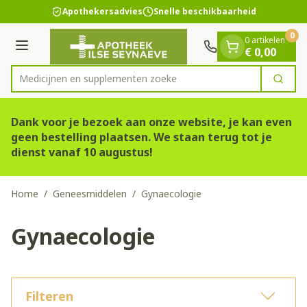
Dia 1 van 1
Ga naar de inhoud
Apothekersadvies
Snelle beschikbaarheid
0
0 artikelen
Menu
€ 0,00
Medicijnen en
Zoek
Product, merk, categorie...
Dank voor je bezoek aan onze website, je kan even
geen bestelling plaatsen. We staan terug tot je
dienst vanaf 10 augustus!
Home
/
Geneesmiddelen
/
Gynaecologie
Gynaecologie
Filteren