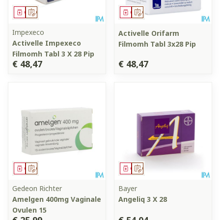
Geneesmiddel
Op voorschrift
Geneesmiddel
Op voorschrift
Impexeco
Activelle Orifarm
Activelle Impexeco
Filmomh Tabl 3x28 Pip
Filmomh Tabl 3 X 28 Pip
€ 48,47
€ 48,47
Geneesmiddel
Op voorschrift
Geneesmiddel
Op voorschrift
Gedeon Richter
Bayer
Amelgen 400mg Vaginale
Angeliq 3 X 28
Ovulen 15
€ 25,99
€ 54,04