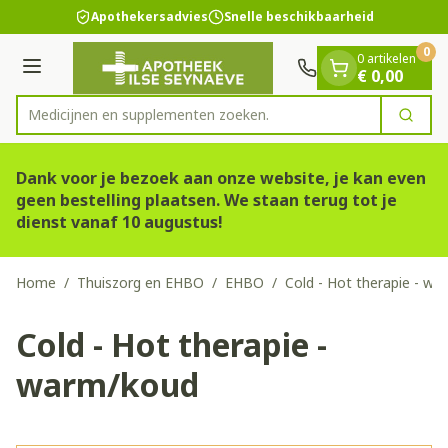
Dia 1 van 1
Ga naar de inhoud
Apothekersadvies
Snelle beschikbaarheid
0
0 artikelen
Menu
€ 0,00
Medicijnen en supp
Zoek
Product, merk, categorie...
Dank voor je bezoek aan onze website, je kan even
geen bestelling plaatsen. We staan terug tot je
dienst vanaf 10 augustus!
Home
/
Thuiszorg en EHBO
/
EHBO
/
Cold - Hot therapie - w
Cold - Hot therapie -
warm/koud