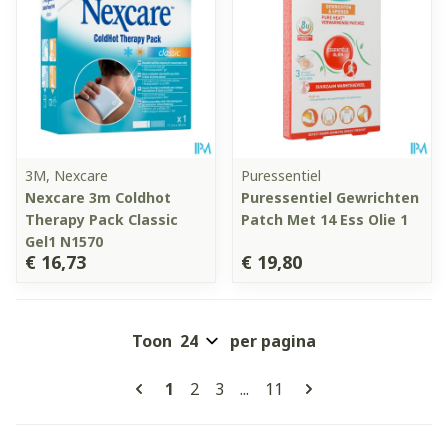
3M, Nexcare
Puressentiel
Nexcare 3m Coldhot
Puressentiel Gewrichten
Therapy Pack Classic
Patch Met 14 Ess Olie 1
Gel1 N1570
€ 16,73
€ 19,80
Toon
per pagina
Pagina's
U lees momenteel pagina
Pagina
Pagina
Pagina
1
2
3
...
11