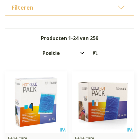
Filteren
Producten
1
-
24
van
259
Sorteer op:
Febelcare
Febelcare