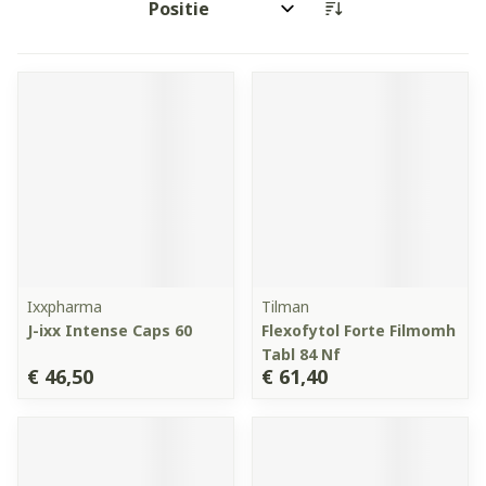
Sorteer op:
Ixxpharma
Tilman
J-ixx Intense Caps 60
Flexofytol Forte Filmomh
Tabl 84 Nf
€ 46,50
€ 61,40