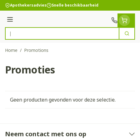
Ga naar de inhoud
Apothekersadvies
Snelle beschikbaarheid
Menu
Zoek
Product, merk, categorie...
Home
/
Promotions
Promoties
Geen producten gevonden voor deze selectie.
Neem contact met ons op