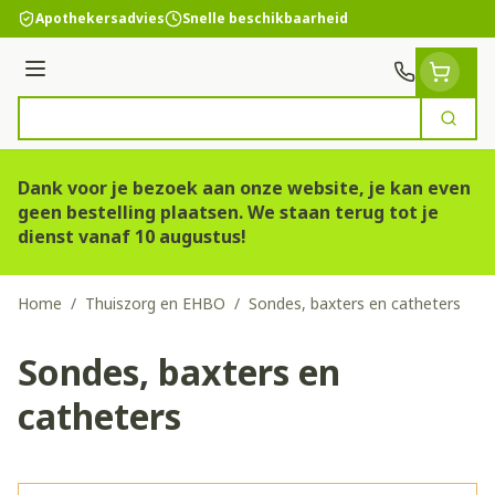
Ga naar de inhoud
Apothekersadvies
Snelle beschikbaarheid
Menu
Zoek
Product, merk, categorie...
Dank voor je bezoek aan onze website, je kan even
geen bestelling plaatsen. We staan terug tot je
dienst vanaf 10 augustus!
Home
/
Thuiszorg en EHBO
/
Sondes, baxters en catheters
Sondes, baxters en
catheters