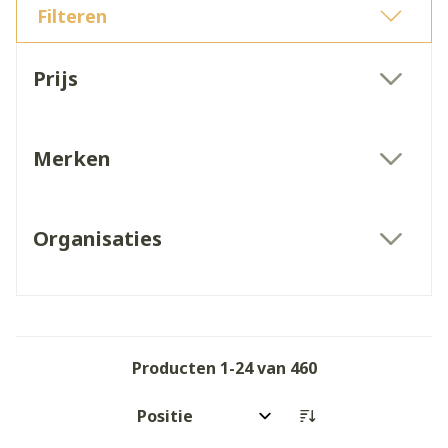
Filteren
Doorgaan naar productlijst
Prijs
filter
Merken
filter
Organisaties
filter
Producten
1
-
24
van
460
Sorteer op: