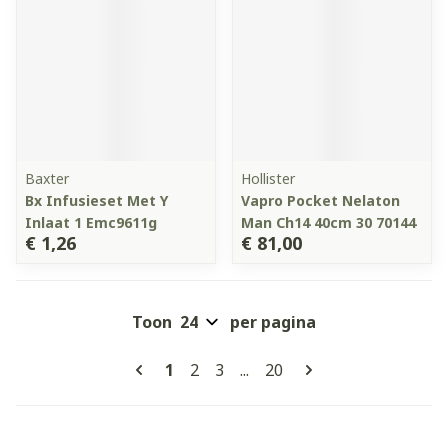
Baxter
Hollister
Bx Infusieset Met Y
Vapro Pocket Nelaton
Inlaat 1 Emc9611g
Man Ch14 40cm 30 70144
€ 1,26
€ 81,00
Toon
per pagina
Pagina's
U lees momenteel pagina
Pagina
Pagina
Pagina
1
2
3
...
20