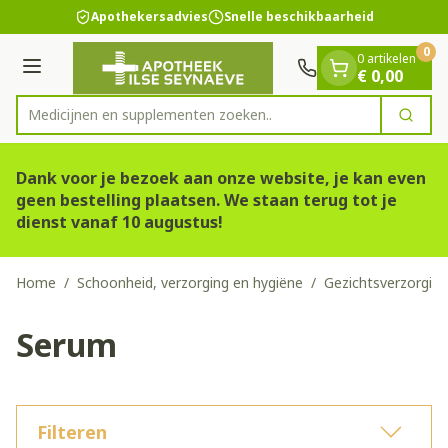
Dia 1 van 1
Ga naar de inhoud
Apothekersadvies
Snelle beschikbaarheid
0
0 artikelen
Menu
€ 0,00
Medicijnen en supp
Zoek
Product, merk, categorie...
Dank voor je bezoek aan onze website, je kan even
geen bestelling plaatsen. We staan terug tot je
dienst vanaf 10 augustus!
Home
/
Schoonheid, verzorging en hygiëne
/
Gezichtsverzorging
Serum
Filteren