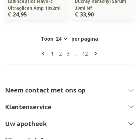
Isdinceutics Flavo-c
Ducray Keracnyl Serum
Ultraglican Amp 10x2ml
30ml Nf
€ 24,95
€ 33,90
Toon
per pagina
Pagina's
U lees momenteel pagina
Pagina
Pagina
Pagina
1
2
3
...
12
Neem contact met ons op
Klantenservice
Uw apotheek