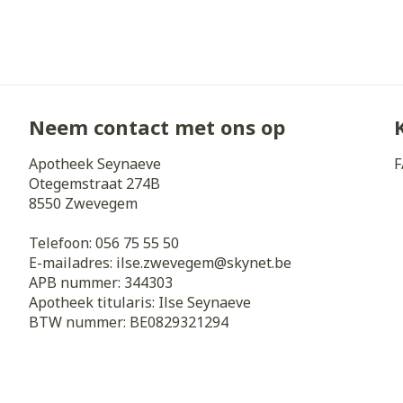
Haar
Gezichtsverz
Pillendozen e
Pigmentstoorn
accessoires
Gevoelige huid
geïrriteerde h
Neem contact met ons op
Gemengde hui
Apotheek Seynaeve
F
Doffe huid
Otegemstraat 274B
8550
Zwevegem
Toon meer
Telefoon:
056 75 55 50
E-mailadres:
ilse.zwevegem@
skynet.be
APB nummer:
344303
Snurken
Apotheek titularis:
Ilse Seynaeve
BTW nummer:
BE0829321294