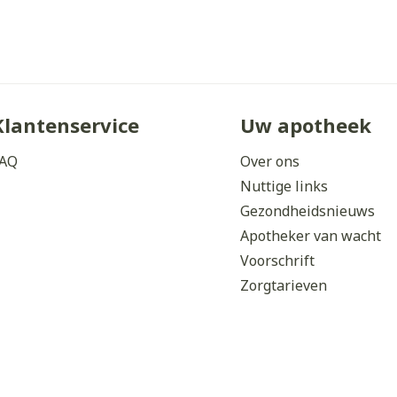
orging
Supplementen
Insectenw
middelen
n
Mondmaskers
issen
 -
uid
Klantenservice
Uw apotheek
d
AQ
Over ons
Nuttige links
Gezondheidsnieuws
Apotheker van wacht
Voorschrift
Zorgtarieven
Zelfbruiner
Scheren