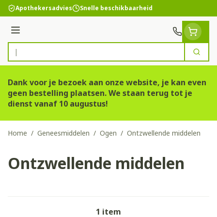
Ga naar de inhoud
Apothekersadvies
Snelle beschikbaarheid
Menu
Zoek
Product, merk, categorie...
Dank voor je bezoek aan onze website, je kan even
geen bestelling plaatsen. We staan terug tot je
dienst vanaf 10 augustus!
Home
/
Geneesmiddelen
/
Ogen
/
Ontzwellende middelen
Ontzwellende middelen
1
item