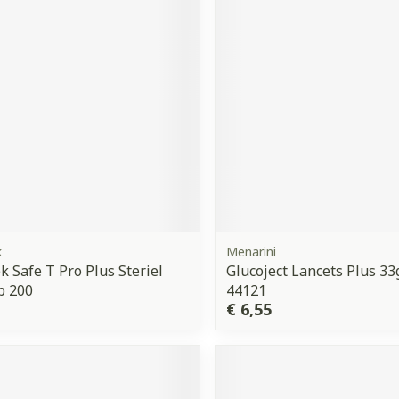
orging
Supplementen
Insectenw
middelen
n
Mondmaskers
issen
 -
uid
d
k
Menarini
k Safe T Pro Plus Steriel
Glucoject Lancets Plus 33
Zelfbruiner
Scheren
 200
44121
€ 6,55