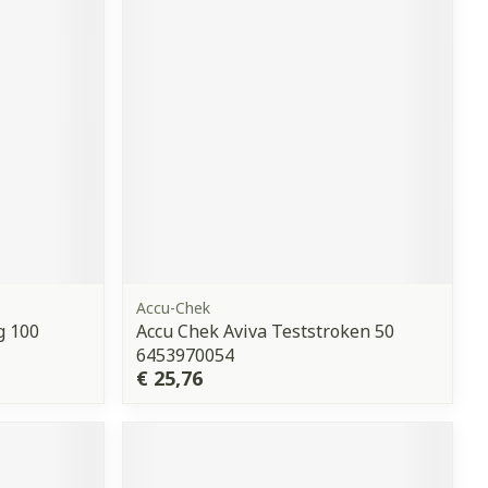
erende
Parfums en
geurproducten
Accu-Chek
g 100
Accu Chek Aviva Teststroken 50
CBD
6453970054
€ 25,76