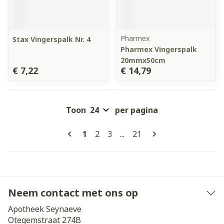
Pharmex
Stax Vingerspalk Nr. 4
Pharmex Vingerspalk
20mmx50cm
€ 7,22
€ 14,79
Toon
per pagina
Pagina's
U lees momenteel pagina
Pagina
Pagina
Pagina
1
2
3
...
21
Neem contact met ons op
Apotheek Seynaeve
Otegemstraat 274B