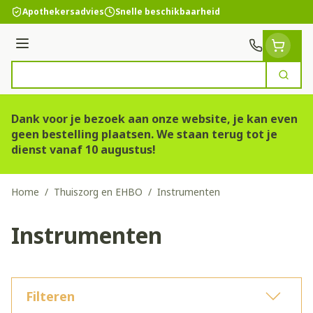
Ga naar de inhoud
Apothekersadvies
Snelle beschikbaarheid
Menu
Zoek
Product, merk, categorie...
Dank voor je bezoek aan onze website, je kan even
geen bestelling plaatsen. We staan terug tot je
dienst vanaf 10 augustus!
Home
/
Thuiszorg en EHBO
/
Instrumenten
Instrumenten
Filteren