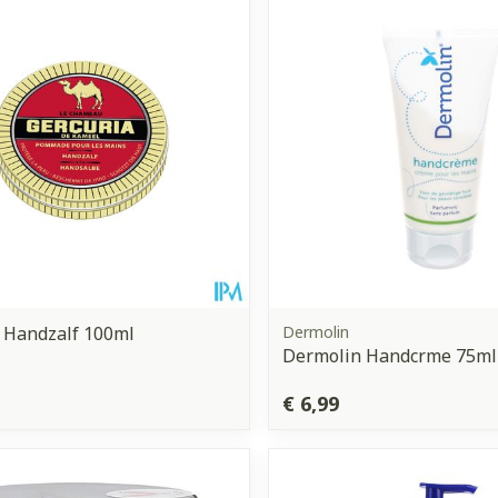
Toon meer
orging
Supplementen
Insectenw
middelen
n
Mondmaskers
issen
 -
uid
d
 Handzalf 100ml
Dermolin
Dermolin Handcrme 75ml
Zelfbruiner
Scheren
€ 6,99