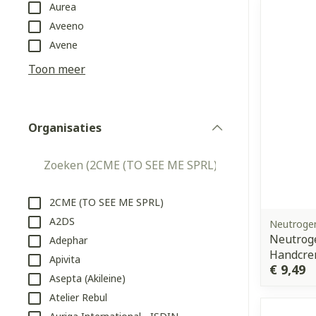
Aurea
Aerosol access
Blaren
Creme, gel en 
Aveeno
Zuurstof
Eelt
Avene
Eksteroog - li
Toon meer
Ademhalingss
Toon meer
Organisaties
Spieren en g
filter
Specifiek vo
Naalden en s
Lichaamsverzo
Infecties
Spuiten
Deodorant
2CME (TO SEE ME SPRL)
Oplossing voor
A2DS
Neutroge
Gezichtsverzo
Neutrog
Adephar
Naalden
Luizen
Handcre
Apivita
Naalden voor 
€ 9,49
Asepta (Akileine)
- pennaalden
Diagnostica
Atelier Rebul
Toon meer