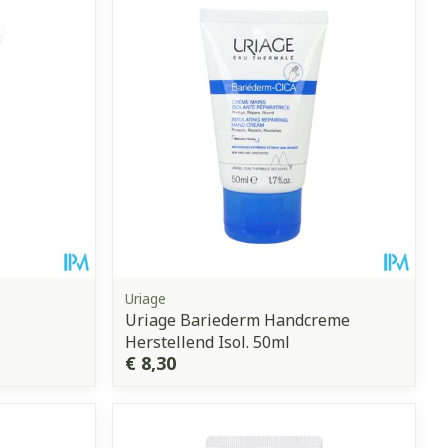
erende
Parfums en
geurproducten
Uriage
Uriage Bariederm Handcreme
Herstellend Isol. 50ml
CBD
€ 8,30