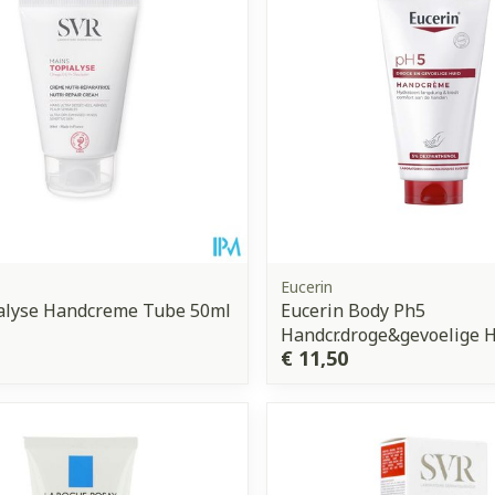
Eucerin
ialyse Handcreme Tube 50ml
Eucerin Body Ph5
Handcr.droge&gevoelige 
€ 11,50