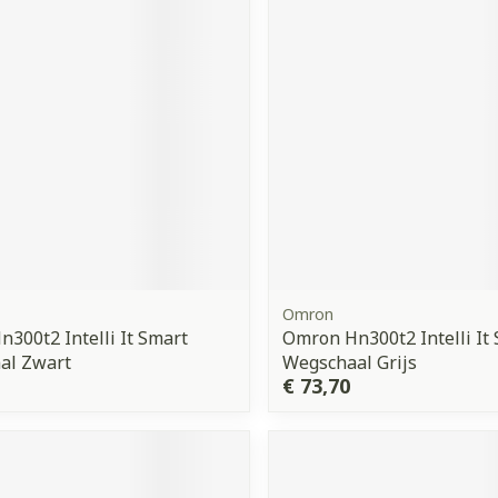
orging
Supplementen
Insectenw
middelen
n
Mondmaskers
issen
 -
uid
d
Omron
300t2 Intelli It Smart
Omron Hn300t2 Intelli It
Zelfbruiner
Scheren
al Zwart
Wegschaal Grijs
€ 73,70