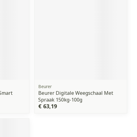
erende
Parfums en
geurproducten
Beurer
 Smart
Beurer Digitale Weegschaal Met
CBD
Spraak 150kg-100g
€ 63,19