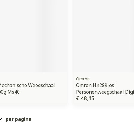
Omron
Mechanische Weegschaal
Omron Hn289-esl
00g Ms40
Personenweegschaal Digit
€ 48,15
per pagina