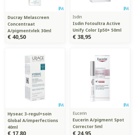
Isdin
Ducray Melascreen
Isdin Fotoultra Active
Concentraat
Unify Color Ip50+ 50ml
A/pigmentvlek 30ml
€ 40,50
€ 38,95
Eucerin
Hyseac 3-regul+soin
Eucerin A/pigment Spot
Global A/imperfections
Corrector 5ml
40ml
€ 17,80
€ 24,95