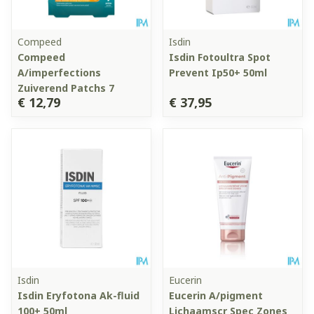
Compeed
Isdin
Compeed
Isdin Fotoultra Spot
A/imperfections
Prevent Ip50+ 50ml
Zuiverend Patchs 7
€ 12,79
€ 37,95
Isdin
Eucerin
Isdin Eryfotona Ak-fluid
Eucerin A/pigment
100+ 50ml
Lichaamscr Spec Zones