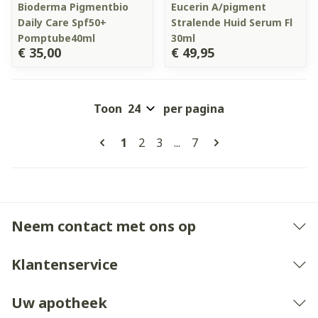
Bioderma Pigmentbio
Eucerin A/pigment
Daily Care Spf50+
Stralende Huid Serum Fl
Pomptube40ml
30ml
€ 35,00
€ 49,95
Toon
per pagina
Pagina's
U lees momenteel pagina
Pagina
Pagina
Pagina
1
2
3
...
7
Neem contact met ons op
Klantenservice
Uw apotheek