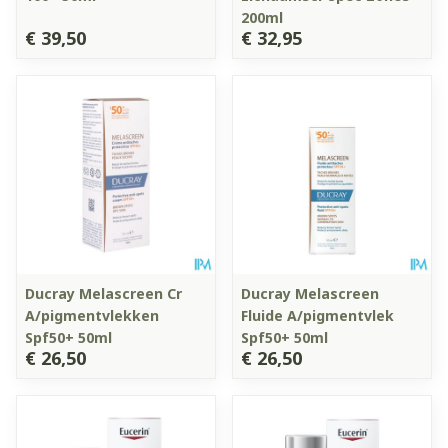
200ml
€ 39,50
€ 32,95
Ducray Melascreen Cr
Ducray Melascreen
A/pigmentvlekken
Fluide A/pigmentvlek
Spf50+ 50ml
Spf50+ 50ml
€ 26,50
€ 26,50