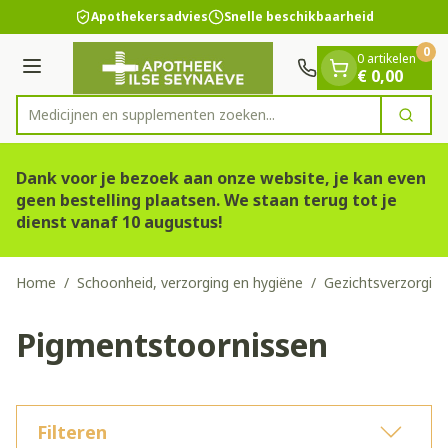
Dia 1 van 1
Ga naar de inhoud
Apothekersadvies
Snelle beschikbaarheid
0
0 artikelen
Menu
€ 0,00
Medicijnen en supple
Zoek
Product, merk, categorie...
Dank voor je bezoek aan onze website, je kan even
geen bestelling plaatsen. We staan terug tot je
dienst vanaf 10 augustus!
Home
/
Schoonheid, verzorging en hygiëne
/
Gezichtsverzorging
Pigmentstoornissen
Filteren