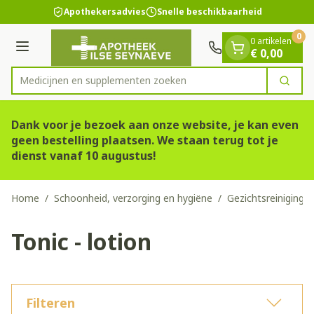
Dia 1 van 1
Ga naar de inhoud
Apothekersadvies
Snelle beschikbaarheid
0
0 artikelen
Menu
€ 0,00
Medicijnen en supp
Zoek
Product, merk, categorie...
Dank voor je bezoek aan onze website, je kan even
geen bestelling plaatsen. We staan terug tot je
dienst vanaf 10 augustus!
Home
/
Schoonheid, verzorging en hygiëne
/
Gezichtsreiniging 
Tonic - lotion
Filteren