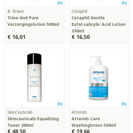
B. Braun
Cetaphil
Trixo-lind Pure
Cetaphil Gentle
Verzorgingslotion 500ml
Exfol.salicylic Acid Lotion
236ml
€ 16,01
€ 16,50
SkinCeuticals
Attends
Skinceuticals Equalizing
Attends Care
Toner 200ml
Washinglotion 500ml
€ 48,50
€ 19,66