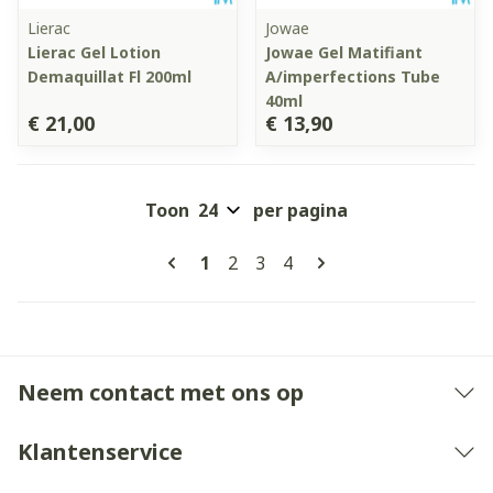
Lierac
Jowae
Lierac Gel Lotion
Jowae Gel Matifiant
Demaquillat Fl 200ml
A/imperfections Tube
40ml
€ 21,00
€ 13,90
Toon
per pagina
Pagina's
U lees momenteel pagina
Pagina
Pagina
Pagina
1
2
3
4
Neem contact met ons op
Klantenservice