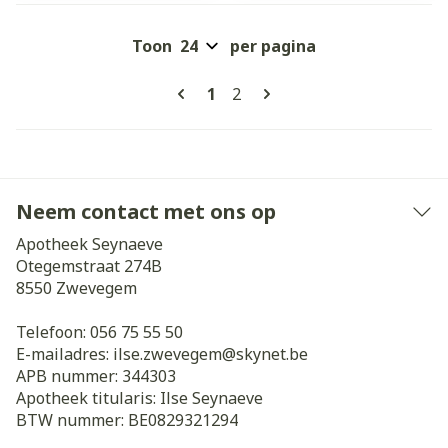
Toon
per pagina
Pagina's
U lees momenteel pagina
Pagina
1
2
Neem contact met ons op
Apotheek Seynaeve
Otegemstraat 274B
8550
Zwevegem
Telefoon:
056 75 55 50
E-mailadres:
ilse.zwevegem@
skynet.be
APB nummer:
344303
Apotheek titularis:
Ilse Seynaeve
BTW nummer:
BE0829321294