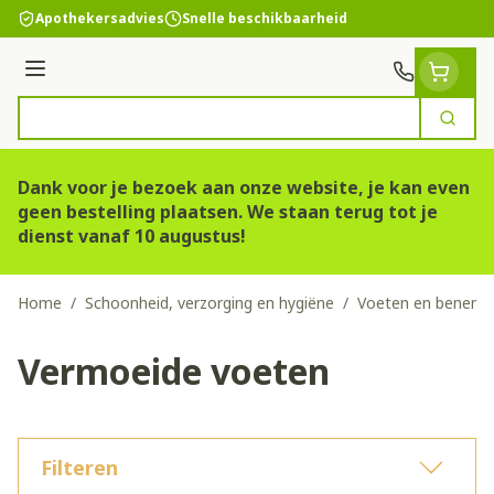
Ga naar de inhoud
Apothekersadvies
Snelle beschikbaarheid
Menu
Zoek
Product, merk, categorie...
Dank voor je bezoek aan onze website, je kan even
geen bestelling plaatsen. We staan terug tot je
dienst vanaf 10 augustus!
Home
/
Schoonheid, verzorging en hygiëne
/
Voeten en benen
/
Vermoeide voeten
Filteren