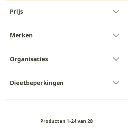
Doorgaan naar productlijst
Prijs
filter
Merken
filter
Organisaties
filter
Dieetbeperkingen
filter
Producten
1
-
24
van
28