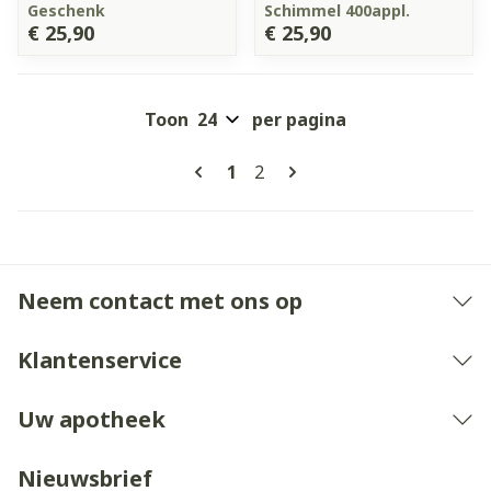
Geschenk
Schimmel 400appl.
€ 25,90
€ 25,90
Toon
per pagina
Pagina's
U lees momenteel pagina
Pagina
1
2
Neem contact met ons op
Klantenservice
Uw apotheek
Nieuwsbrief