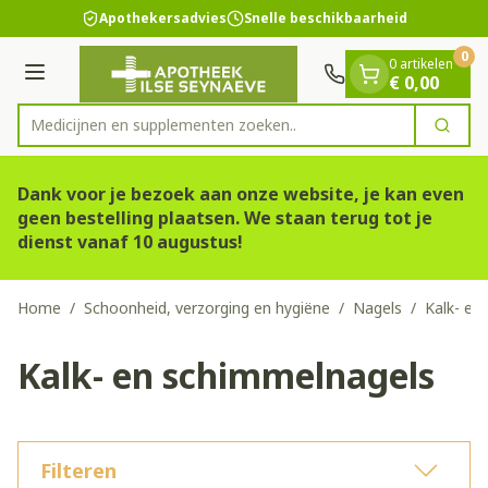
Dia 1 van 1
Ga naar de inhoud
Apothekersadvies
Snelle beschikbaarheid
0
0 artikelen
Menu
€ 0,00
Medicijnen en sup
Zoek
Product, merk, categorie...
Dank voor je bezoek aan onze website, je kan even
geen bestelling plaatsen. We staan terug tot je
dienst vanaf 10 augustus!
Home
/
Schoonheid, verzorging en hygiëne
/
Nagels
/
Kalk- en
Kalk- en schimmelnagels
Filteren