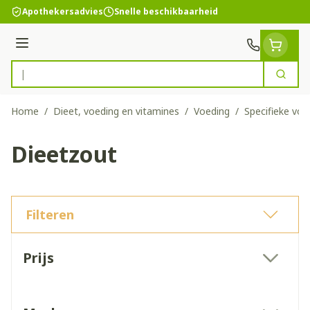
Ga naar de inhoud
Apothekersadvies
Snelle beschikbaarheid
Menu
Zoek
Product, merk, categorie...
Home
/
Dieet, voeding en vitamines
/
Voeding
/
Specifieke voe
Dieetzout
Filteren
Doorgaan naar productlijst
Prijs
filter