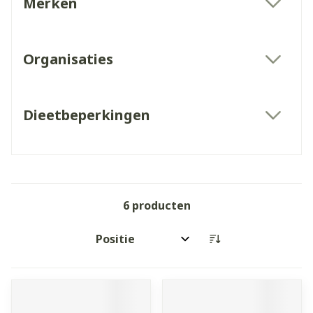
Merken
filter
Organisaties
filter
Dieetbeperkingen
filter
6
producten
Sorteer op: