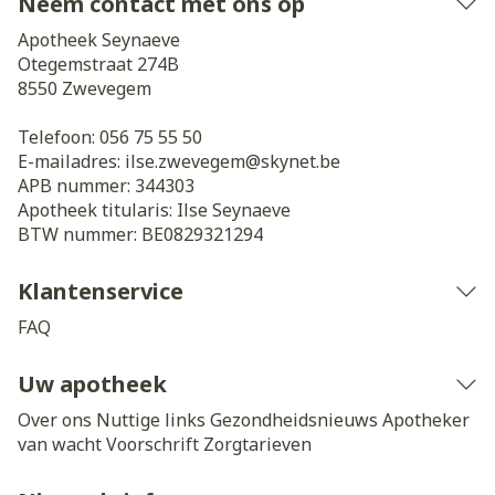
Neem contact met ons op
Apotheek Seynaeve
Otegemstraat 274B
8550
Zwevegem
Telefoon:
056 75 55 50
E-mailadres:
ilse.zwevegem@
skynet.be
APB nummer:
344303
Apotheek titularis:
Ilse Seynaeve
BTW nummer:
BE0829321294
Klantenservice
FAQ
Uw apotheek
Over ons
Nuttige links
Gezondheidsnieuws
Apotheker
van wacht
Voorschrift
Zorgtarieven