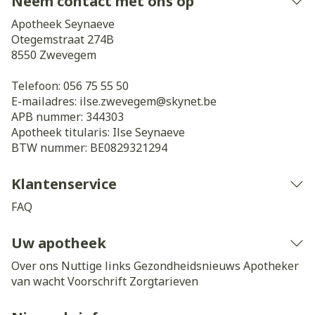
Neem contact met ons op
Apotheek Seynaeve
Otegemstraat 274B
8550
Zwevegem
Telefoon:
056 75 55 50
E-mailadres:
ilse.zwevegem@
skynet.be
APB nummer:
344303
Apotheek titularis:
Ilse Seynaeve
BTW nummer:
BE0829321294
Klantenservice
FAQ
Uw apotheek
Over ons
Nuttige links
Gezondheidsnieuws
Apotheker
van wacht
Voorschrift
Zorgtarieven