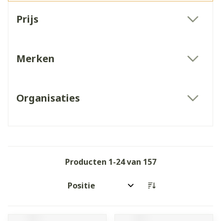
Doorgaan naar productlijst
Prijs
filter
Merken
filter
Organisaties
filter
Producten
1
-
24
van
157
Sorteer op: