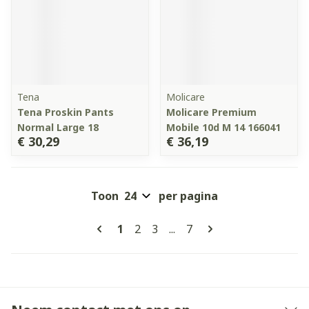
Tena
Molicare
Tena Proskin Pants
Molicare Premium
Normal Large 18
Mobile 10d M 14 166041
€ 30,29
€ 36,19
Toon
per pagina
Pagina's
U lees momenteel pagina
Pagina
Pagina
Pagina
1
2
3
...
7