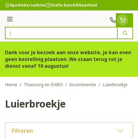
Ga naar de inhoud
Apothekersadvies
Snelle beschikbaarheid
Menu
Zoek
Product, merk, categorie...
Dank voor je bezoek aan onze website, je kan even
geen bestelling plaatsen. We staan terug tot je
dienst vanaf 10 augustus!
Home
/
Thuiszorg en EHBO
/
Incontinentie
/
Luierbroekje
Luierbroekje
Filteren