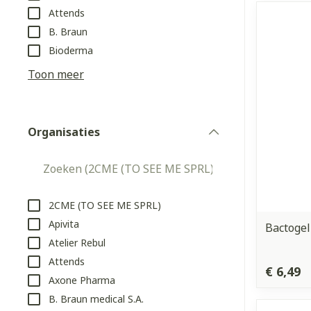
Attends
Aerosol access
Blaren
Creme, gel en 
B. Braun
Zuurstof
Eelt
Bioderma
Eksteroog - li
Toon meer
Ademhalingss
Toon meer
Organisaties
Spieren en g
filter
Specifiek vo
Naalden en s
Lichaamsverzo
Infecties
Spuiten
Deodorant
2CME (TO SEE ME SPRL)
Oplossing voor
Apivita
Bactogel
Gezichtsverzo
Atelier Rebul
Naalden
Luizen
Attends
Naalden voor 
€ 6,49
Axone Pharma
- pennaalden
Diagnostica
B. Braun medical S.A.
Toon meer