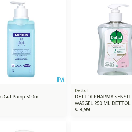
Toon meer
orging
Supplementen
Insectenw
middelen
n
Mondmaskers
issen
 -
uid
d
Dettol
um Gel Pomp 500ml
DETTOLPHARMA SENSIT
WASGEL 250 ML DETTOL
Zelfbruiner
Scheren
€ 4,99