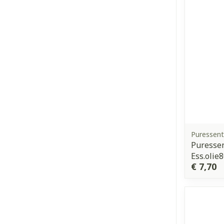
Puressent
Puressen
Ess.olie
€ 7,70