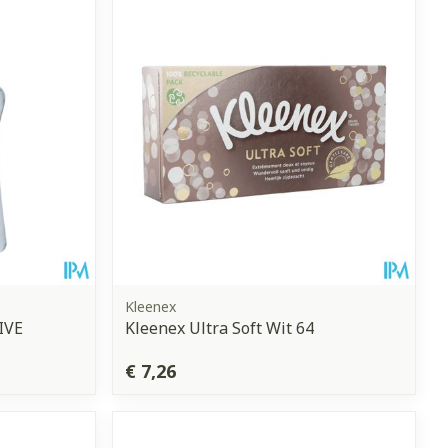
erende
Parfums en
geurproducten
Kleenex
IVE
Kleenex Ultra Soft Wit 64
CBD
€ 7,26