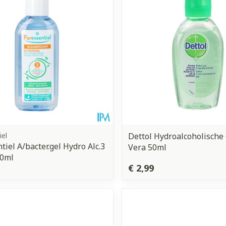
iel
Dettol Hydroalcoholische 
tiel A/bacter.gel Hydro Alc.3
Vera 50ml
80ml
€ 2,99