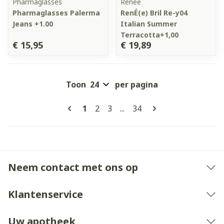
Pharmaglasses
Renée
Pharmaglasses Palerma
RenÉ(e) Bril Re-y04
Jeans +1.00
Italian Summer
Terracotta+1,00
€ 15,95
€ 19,89
Toon
per pagina
Pagina's
U lees momenteel pagina
Pagina
Pagina
Pagina
1
2
3
...
34
Neem contact met ons op
Klantenservice
Uw apotheek