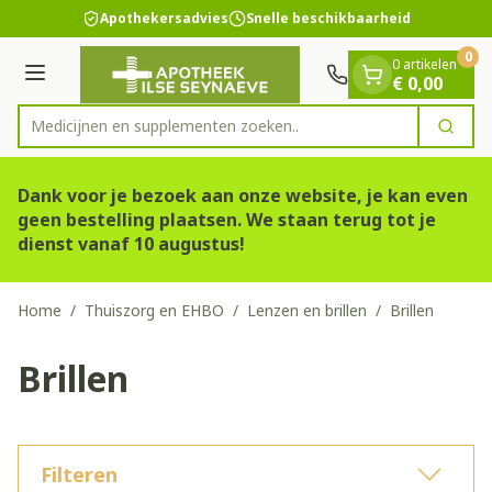
Dia 1 van 1
Ga naar de inhoud
Apothekersadvies
Snelle beschikbaarheid
0
0 artikelen
Menu
€ 0,00
Medicijnen en supple
Zoek
Product, merk, categorie...
Dank voor je bezoek aan onze website, je kan even
geen bestelling plaatsen. We staan terug tot je
dienst vanaf 10 augustus!
Home
/
Thuiszorg en EHBO
/
Lenzen en brillen
/
Brillen
Brillen
Filteren