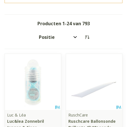
Producten
1
-
24
van
793
Sorteer op:
Luc & Léa
RuschCare
Luc&lea Zonnebril
Ruschcare Ballonsonde