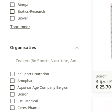
Biorga
Aerosol access
Blaren
Creme, gel en 
Biotics-Research
Zuurstof
Eelt
Biover
Eksteroog - li
Toon meer
Ademhalingss
Toon meer
Organisaties
Spieren en g
filter
Specifiek vo
Naalden en s
Lichaamsverzo
Infecties
Spuiten
Deodorant
6d Sports Nutrition
Boiron
Oplossing voor
Amophar
B-ijzer 
Gezichtsverzo
€ 25,70
Aquarius Age Company Belgium
Naalden
Luizen
Boiron
Naalden voor 
CBF Medical
- pennaalden
Diagnostica
Ceres Pharma
Toon meer