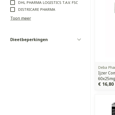
DHL PHARMA LOGISTICS T.A.V. FSC
DISTRICARE PHARMA
Haar
Toon meer
Gezichtsverz
Pillendozen e
Pigmentstoorn
accessoires
Gevoelige huid
Dieetbeperkingen
filter
geïrriteerde h
Gemengde hui
Doffe huid
Deba Pha
Toon meer
Ijzer Co
60x25mg
€ 16,80
Snurken