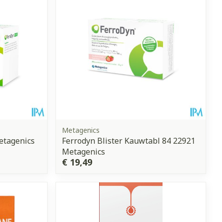
erende
Parfums en
geurproducten
Metagenics
etagenics
Ferrodyn Blister Kauwtabl 84 22921
Metagenics
€ 19,49
CBD