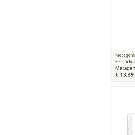
Metageni
Ferrodyn
Metagen
€ 13,39