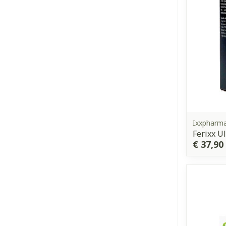
Ixxpharm
Ferixx U
€ 37,90