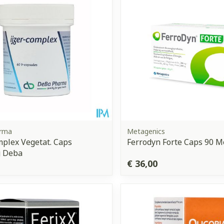
Toon meer
orging
Supplementen
Insectenw
middelen
n
Mondmaskers
issen
 -
uid
d
rma
Metagenics
mplex Vegetat. Caps
Ferrodyn Forte Caps 90 M
 Deba
€ 36,00
Zelfbruiner
Scheren