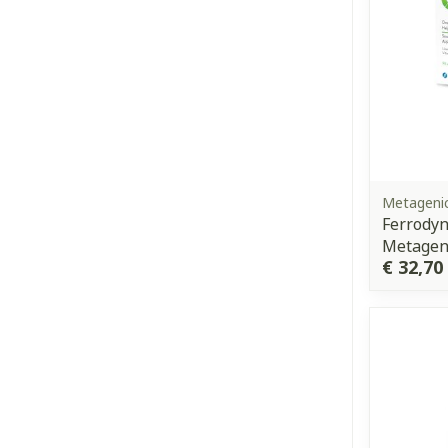
Metageni
Ferrodyn
Metagen
€ 32,70