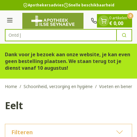
Dia 1 van 1
Ga naar de inhoud
Apothekersadvies
Snelle beschikbaarheid
0
0 artikelen
Menu
€ 0,00
Zoek
Product, merk, categorie...
Dank voor je bezoek aan onze website, je kan even
geen bestelling plaatsen. We staan terug tot je
dienst vanaf 10 augustus!
Home
/
Schoonheid, verzorging en hygiëne
/
Voeten en benen
/
Eelt
Filteren