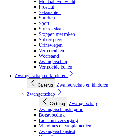
Mentaal evenwicht
Prostaat
Seksualiteit
Snurken
Sport
Stress - slaap
Stoppen met roken
Suikerspiegel
Urinewegen
Vermoeidheid
Weerstand
Zwangerschap
Vermoeide benen
Zwangerschap en kinderen
Zwangerschap en kinderen
Ga terug
Zwangerschap
Zwangerschap
Ga terug
Zwangerschapslingerie
Borstvoeding
Lichaamsverzorging
Vitamines en supplementen
Zwangerschapstest