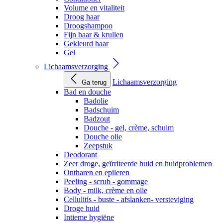
Volume en vitaliteit
Droog haar
Droogshampoo
Fijn haar & krullen
Gekleurd haar
Gel
Lichaamsverzorging
Lichaamsverzorging
Ga terug
Bad en douche
Badolie
Badschuim
Badzout
Douche - gel, crème, schuim
Douche olie
Zeepstuk
Deodorant
Zeer droge, geïrriteerde huid en huidproblemen
Ontharen en epileren
Peeling - scrub - gommage
Body - milk, crème en olie
Cellulitis - buste - afslanken- versteviging
Droge huid
Intieme hygiëne