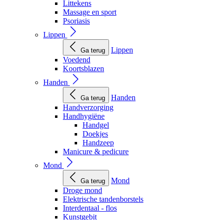
Littekens
Massage en sport
Psoriasis
Lippen
Lippen
Ga terug
Voedend
Koortsblazen
Handen
Handen
Ga terug
Handverzorging
Handhygiëne
Handgel
Doekjes
Handzeep
Manicure & pedicure
Mond
Mond
Ga terug
Droge mond
Elektrische tandenborstels
Interdentaal - flos
Kunstgebit