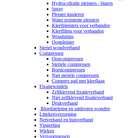
Hydrocolloïde pleisters - blaren
Spray
Pleister kinderen
Water resistente pleisters
Kleefpleisters voor verbanden
Kleeffilms voor verbanden
Wondstrips
Oogpleister
Steriel wondverband
Compressen
Oogcompressen
Steriele compressen
Borstcompressen
Niet steriele compressen
Compres pad met kleeflaag
Fixatiewindels
Zelfklevend fixatieverband
Niet zelfklevend fixatieverband
Drukverband
Bloedstelping en uitdrogen wonden
Littekenverzorging
Netverband en buisverband
Vingerling
Wieken
Verzorgingssets