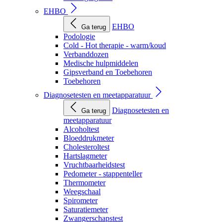
EHBO
EHBO
Ga terug
Podologie
Cold - Hot therapie - warm/koud
Verbanddozen
Medische hulpmiddelen
Gipsverband en Toebehoren
Toebehoren
Diagnosetesten en meetapparatuur
Diagnosetesten en
Ga terug
meetapparatuur
Alcoholtest
Bloeddrukmeter
Cholesteroltest
Hartslagmeter
Vruchtbaarheidstest
Pedometer - stappenteller
Thermometer
Weegschaal
Spirometer
Saturatiemeter
Zwangerschapstest