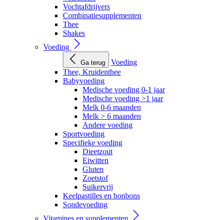
Vochtafdrijvers
Combinatiesupplementen
Thee
Shakes
Voeding
Voeding
Ga terug
Thee, Kruidenthee
Babyvoeding
Medische voeding 0-1 jaar
Medische voeding >1 jaar
Melk 0-6 maanden
Melk > 6 maanden
Andere voeding
Sportvoeding
Specifieke voeding
Dieetzout
Eiwitten
Gluten
Zoetstof
Suikervrij
Keelpastilles en bonbons
Sondevoeding
Vitamines en supplementen