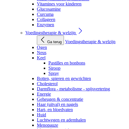
Vitamines voor kinderen
Glucosamine
Curcuma
Collageen
Enzymen
Voedingstherapie & welzijn
Voedingstherapie & welzijn
Ga terug
Ogen
Neus
Keel
Pastilles en bonbons
Siroop
Spray
Botten, spieren en gewrichten
Cholesterol
Darmflora - metabolisme - spijsvertering
Energie
Geheugen & concentratie
Haar (uitval) en nagels
Hart- en bloedvaten
Huid
Luchtwegen en ademhalen
Menopauze