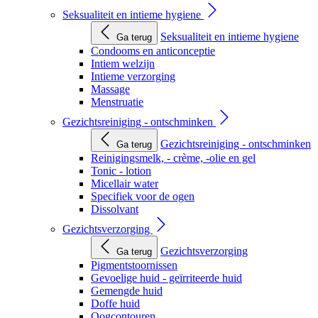
Seksualiteit en intieme hygiene
Seksualiteit en intieme hygiene
Ga terug
Condooms en anticonceptie
Intiem welzijn
Intieme verzorging
Massage
Menstruatie
Gezichtsreiniging - ontschminken
Gezichtsreiniging - ontschminken
Ga terug
Reinigingsmelk, - crème, -olie en gel
Tonic - lotion
Micellair water
Specifiek voor de ogen
Dissolvant
Gezichtsverzorging
Gezichtsverzorging
Ga terug
Pigmentstoornissen
Gevoelige huid - geïrriteerde huid
Gemengde huid
Doffe huid
Oogcontouren