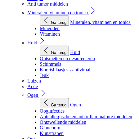
Anti tumor middelen
Mineralen, vitaminen en tonica
Mineralen, vitaminen en tonica
Ga terug
Mineralen
Vitaminen
Huid
Huid
Ga terug
Ontsmetten en desinfecteren
Schimmels
Koortsblaasjes - antiviraal
Jeuk
Luizen
Acne
Ogen
Ogen
Ga terug
Ooginfecties
Anti allergische en anti inflammatoire middelen
Ontzwellende middelen
Glaucoom
Kunsttranen
Oor