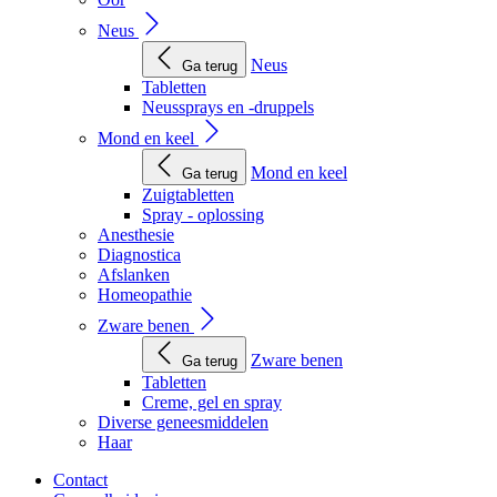
Neus
Neus
Ga terug
Tabletten
Neussprays en -druppels
Mond en keel
Mond en keel
Ga terug
Zuigtabletten
Spray - oplossing
Anesthesie
Diagnostica
Afslanken
Homeopathie
Zware benen
Zware benen
Ga terug
Tabletten
Creme, gel en spray
Diverse geneesmiddelen
Haar
Contact