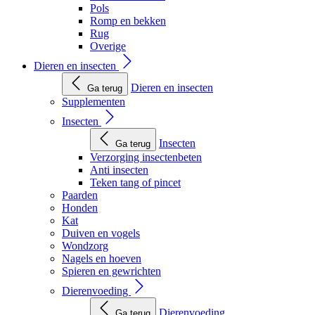
Pols
Romp en bekken
Rug
Overige
Dieren en insecten
Dieren en insecten
Ga terug
Supplementen
Insecten
Insecten
Ga terug
Verzorging insectenbeten
Anti insecten
Teken tang of pincet
Paarden
Honden
Kat
Duiven en vogels
Wondzorg
Nagels en hoeven
Spieren en gewrichten
Dierenvoeding
Dierenvoeding
Ga terug