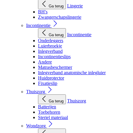
Lingerie
Ga terug
BH's
Zwangerschapslingerie
Incontinentie
Incontinentie
Ga terug
Onderleggers
Luierbroekje
Inlegverband
Incontinentieslips
Andere
Matrasbeschermer
Inlegverband anatomische inlegluier
Huidprotector
Fixatieslip
Thuiszorg
Thuiszorg
Ga terug
Batterijen
Toebehoren
Steriel materiaal
Wondzorg