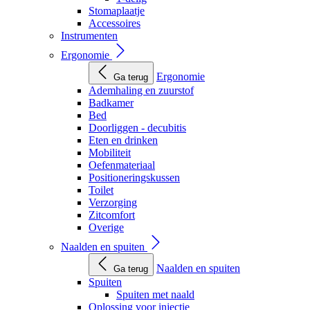
Stomaplaatje
Accessoires
Instrumenten
Ergonomie
Ergonomie
Ga terug
Ademhaling en zuurstof
Badkamer
Bed
Doorliggen - decubitis
Eten en drinken
Mobiliteit
Oefenmateriaal
Positioneringskussen
Toilet
Verzorging
Zitcomfort
Overige
Naalden en spuiten
Naalden en spuiten
Ga terug
Spuiten
Spuiten met naald
Oplossing voor injectie