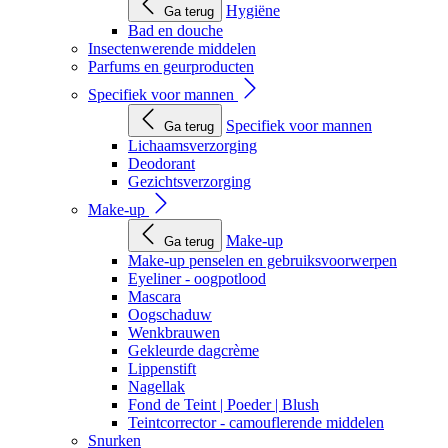
Hygiëne
Ga terug
Bad en douche
Insectenwerende middelen
Parfums en geurproducten
Specifiek voor mannen
Specifiek voor mannen
Ga terug
Lichaamsverzorging
Deodorant
Gezichtsverzorging
Make-up
Make-up
Ga terug
Make-up penselen en gebruiksvoorwerpen
Eyeliner - oogpotlood
Mascara
Oogschaduw
Wenkbrauwen
Gekleurde dagcrème
Lippenstift
Nagellak
Fond de Teint | Poeder | Blush
Teintcorrector - camouflerende middelen
Snurken