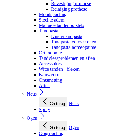
Bevestiging prothese
Reiniging prothese
Mondspoeling
Slechte adem
Manuele tandenborstels
Tandpasta
Kindertandpasta
Tandpasta volwassenen
Tandpasta homeopathie
Orthodontie
Tandvleesproblemen en aften
Accessoires
Witte tanden - bleken
Kauwgom
Ontsmetting
Aften
Neus
Neus
Ga terug
Spray
Ogen
Ogen
Ga terug
Oogspoeling