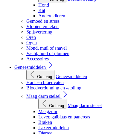
Hond
Kat
Andere dieren
Gemoed en stress
Vlooien en teken
Spijsvertering
Oren
Ogen
Mond, muil of snavel
Vacht, huid of pluimen
Accessoires
Geneesmiddelen
Geneesmiddelen
Ga terug
Hart- en bloedvaten
Bloedverdunning en -stolling
Maag darm stelsel
Maag darm stelsel
Ga terug
Maagzuur
Lever, galblaas en pancreas
Braken
Laxeermiddelen
Diarree