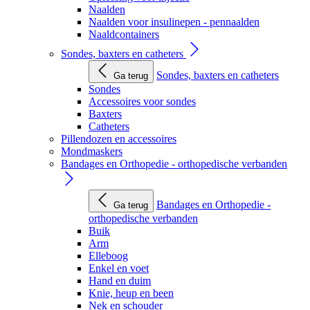
Naalden
Naalden voor insulinepen - pennaalden
Naaldcontainers
Sondes, baxters en catheters
Sondes, baxters en catheters
Ga terug
Sondes
Accessoires voor sondes
Baxters
Catheters
Pillendozen en accessoires
Mondmaskers
Bandages en Orthopedie - orthopedische verbanden
Bandages en Orthopedie -
Ga terug
orthopedische verbanden
Buik
Arm
Elleboog
Enkel en voet
Hand en duim
Knie, heup en been
Nek en schouder