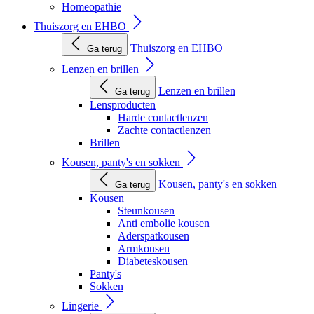
Homeopathie
Thuiszorg en EHBO
Thuiszorg en EHBO
Ga terug
Lenzen en brillen
Lenzen en brillen
Ga terug
Lensproducten
Harde contactlenzen
Zachte contactlenzen
Brillen
Kousen, panty's en sokken
Kousen, panty's en sokken
Ga terug
Kousen
Steunkousen
Anti embolie kousen
Aderspatkousen
Armkousen
Diabeteskousen
Panty's
Sokken
Lingerie