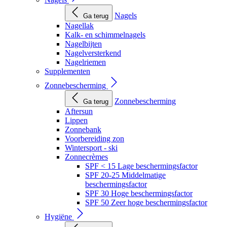
Nagels
Ga terug
Nagellak
Kalk- en schimmelnagels
Nagelbijten
Nagelversterkend
Nagelriemen
Supplementen
Zonnebescherming
Zonnebescherming
Ga terug
Aftersun
Lippen
Zonnebank
Voorbereiding zon
Wintersport - ski
Zonnecrèmes
SPF < 15 Lage beschermingsfactor
SPF 20-25 Middelmatige
beschermingsfactor
SPF 30 Hoge beschermingsfactor
SPF 50 Zeer hoge beschermingsfactor
Hygiëne