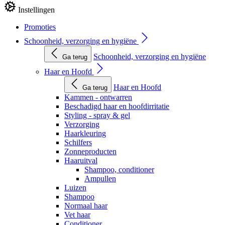
Instellingen
Promoties
Schoonheid, verzorging en hygiëne
Schoonheid, verzorging en hygiëne
Ga terug
Haar en Hoofd
Haar en Hoofd
Ga terug
Kammen - ontwarren
Beschadigd haar en hoofdirritatie
Styling - spray & gel
Verzorging
Haarkleuring
Schilfers
Zonneproducten
Haaruitval
Shampoo, conditioner
Ampullen
Luizen
Shampoo
Normaal haar
Vet haar
Conditioner