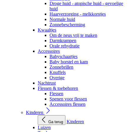
Droge huid - atopische huid - gevoelige
huid
Haarverzorging - melkkorstjes
Normale huid
Zonnebescherming
Kwaaltjes
Om de neus vrij te maken
Darmkrampen
Orale rehydratie
Accessoires
Babyschaartjes
Baby borstel en kam
Zonnebrillen
Knuffels
Overige
Nachtrust
Flessen & toebehoren
Flessen
Spenen voor flessen
Accessoires flessen
Kinderen
Kinderen
Ga terug
Luizen