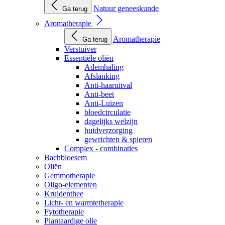
Natuur geneeskunde
Ga terug
Aromatherapie
Aromatherapie
Ga terug
Verstuiver
Essentiële oliën
Ademhaling
Afslanking
Anti-haaruitval
Anti-beet
Anti-Luizen
bloedcirculatie
dagelijks welzijn
huidverzorging
gewrichten & spieren
Complex - combinaties
Bachbloesem
Oliën
Gemmotherapie
Oligo-elementen
Kruidenthee
Licht- en warmtetherapie
Fytotherapie
Plantaardige olie