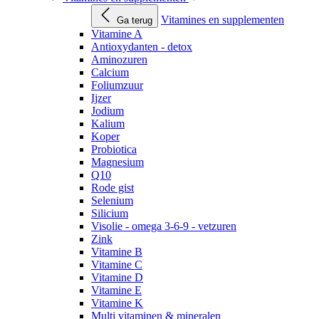
Vitamines en supplementen
Ga terug
Vitamine A
Antioxydanten - detox
Aminozuren
Calcium
Foliumzuur
Ijzer
Jodium
Kalium
Koper
Probiotica
Magnesium
Q10
Rode gist
Selenium
Silicium
Visolie - omega 3-6-9 - vetzuren
Zink
Vitamine B
Vitamine C
Vitamine D
Vitamine E
Vitamine K
Multi vitaminen & mineralen