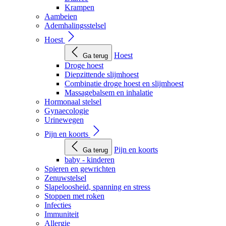
Krampen
Aambeien
Ademhalingsstelsel
Hoest
Hoest
Ga terug
Droge hoest
Diepzittende slijmhoest
Combinatie droge hoest en slijmhoest
Massagebalsem en inhalatie
Hormonaal stelsel
Gynaecologie
Urinewegen
Pijn en koorts
Pijn en koorts
Ga terug
baby - kinderen
Spieren en gewrichten
Zenuwstelsel
Slapeloosheid, spanning en stress
Stoppen met roken
Infecties
Immuniteit
Allergie