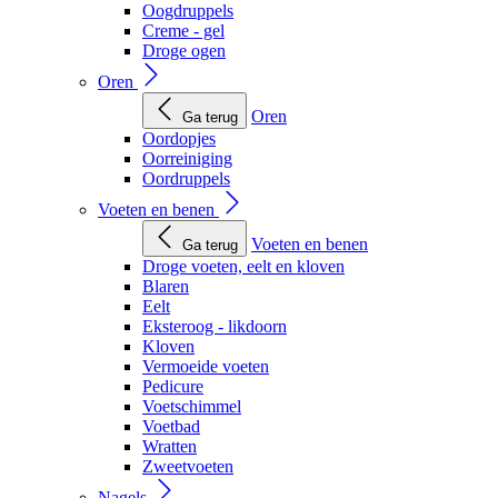
Oogdruppels
Creme - gel
Droge ogen
Oren
Oren
Ga terug
Oordopjes
Oorreiniging
Oordruppels
Voeten en benen
Voeten en benen
Ga terug
Droge voeten, eelt en kloven
Blaren
Eelt
Eksteroog - likdoorn
Kloven
Vermoeide voeten
Pedicure
Voetschimmel
Voetbad
Wratten
Zweetvoeten
Nagels