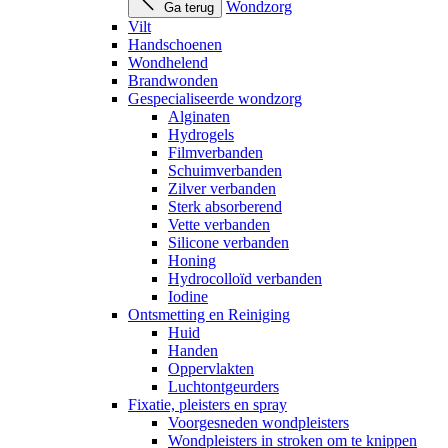
Wondzorg
Ga terug
Vilt
Handschoenen
Wondhelend
Brandwonden
Gespecialiseerde wondzorg
Alginaten
Hydrogels
Filmverbanden
Schuimverbanden
Zilver verbanden
Sterk absorberend
Vette verbanden
Silicone verbanden
Honing
Hydrocolloïd verbanden
Iodine
Ontsmetting en Reiniging
Huid
Handen
Oppervlakten
Luchtontgeurders
Fixatie, pleisters en spray
Voorgesneden wondpleisters
Wondpleisters in stroken om te knippen