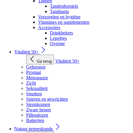
Tanden
Tandenborstels
Tandpasta
Verzorging en hygiëne
Vitamines en supplementen
Accessoires
Drinkbekers
Lepeltjes
Overige
Vitaliteit 50+
Vitaliteit 50+
Ga terug
Geheugen
Prostaat
Menopauze
Zicht
Seksualiteit
Snurken
Spieren en gewrichten
Steunkousen
Zware benen
Pillendozen
Batterijen
Natuur geneeskunde