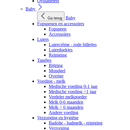
Ovulatietest
Baby
Baby
Ga terug
Fopspenen en accessoires
Fopspeen
Accessoires
Luiers
Luiercrème - rode billetjes
Luierdoekjes
Reiniging
Tandjes
Bijtring
Mondgel
Overige
Voeding - melk
Medische voeding 0-1 jaar
Medische voeding >1 jaar
Verdeler melkpoeder
Melk 0-6 maanden
Melk > 6 maanden
Andere voeding
Verzorging en hygiëne
Badolie - badmelk - reiniging
Verzorging