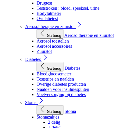
Drugtest
Teststroken : bloed, speeksel, urine
Bodyfatmeter
Ovulatietest
Aerosoltherapie en zuurstof
Aerosoltherapie en zuurstof
Ga terug
Aerosol toestellen
Aerosol accessoires
Zuurstof
Diabetes
Diabetes
Ga terug
Bloedglucosemeter
Teststrips en naalden
Overige diabetes producten
Naalden voor insulinespuiten
Voetverzorging bij diabetes
Stoma
Stoma
Ga terug
Stomazakjes
2 delig
1-delig