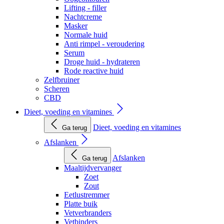
Lifting - filler
Nachtcreme
Masker
Normale huid
Anti rimpel - veroudering
Serum
Droge huid - hydrateren
Rode reactive huid
Zelfbruiner
Scheren
CBD
Dieet, voeding en vitamines
Dieet, voeding en vitamines
Ga terug
Afslanken
Afslanken
Ga terug
Maaltijdvervanger
Zoet
Zout
Eetlustremmer
Platte buik
Vetverbranders
Vetbinders