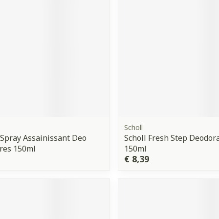
orging
Supplementen
Insectenw
middelen
n
Mondmaskers
issen
 -
uid
d
Scholl
 Spray Assainissant Deo
Scholl Fresh Step Deodor
res 150ml
150ml
Zelfbruiner
Scheren
€ 8,39