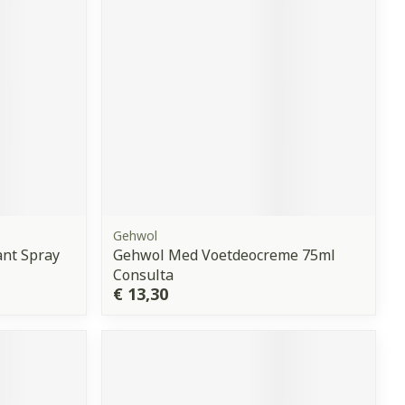
erende
Parfums en
geurproducten
Gehwol
ant Spray
Gehwol Med Voetdeocreme 75ml
Consulta
CBD
€ 13,30