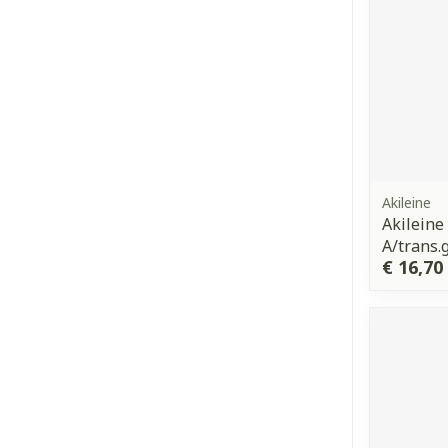
Akileine
Akileine
A/trans.
€ 16,70