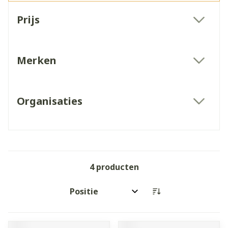
Doorgaan naar productlijst
Prijs
filter
Merken
filter
Organisaties
filter
4
producten
Sorteer op: