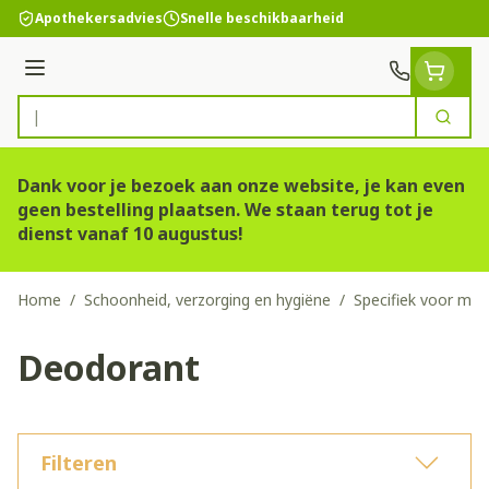
Ga naar de inhoud
Apothekersadvies
Snelle beschikbaarheid
Menu
Zoek
Product, merk, categorie...
Dank voor je bezoek aan onze website, je kan even
geen bestelling plaatsen. We staan terug tot je
dienst vanaf 10 augustus!
Home
/
Schoonheid, verzorging en hygiëne
/
Specifiek voor ma
Deodorant
Filteren