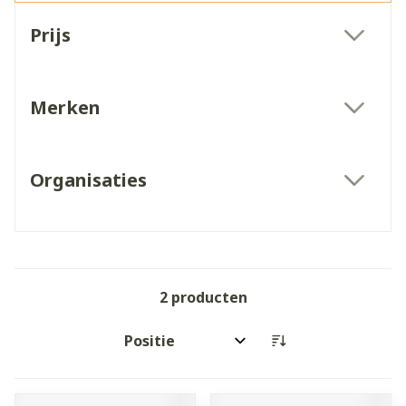
Doorgaan naar productlijst
Prijs
filter
Merken
filter
Organisaties
filter
2
producten
Sorteer op: