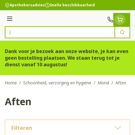
Ga naar de inhoud
Apothekersadvies
Snelle beschikbaarheid
Menu
Zoek
Product, merk, categorie...
Dank voor je bezoek aan onze website, je kan even
geen bestelling plaatsen. We staan terug tot je
dienst vanaf 10 augustus!
Home
/
Schoonheid, verzorging en hygiëne
/
Mond
/
Aften
Aften
Filteren