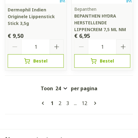
Bepanthen
Dermophil Indien
BEPANTHEN HYDRA
Originele Lippenstick
HERSTELLENDE
Stick 3,5g
LIPPENCREM 7,5 ML NM
€ 9,50
€ 6,95
Aantal
Aantal
Bestel
Bestel
Toon
per pagina
Pagina's
U lees momenteel pagina
Pagina
Pagina
Pagina
1
2
3
...
12