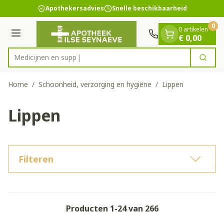
Dia 1 van 1
Ga naar de inhoud
Apothekersadvies
Snelle beschikbaarheid
0
0 artikelen
Menu
€ 0,00
Zoek
Product, merk, categorie...
Home
/
Schoonheid, verzorging en hygiëne
/
Lippen
Lippen
Filteren
Producten
1
-
24
van
266