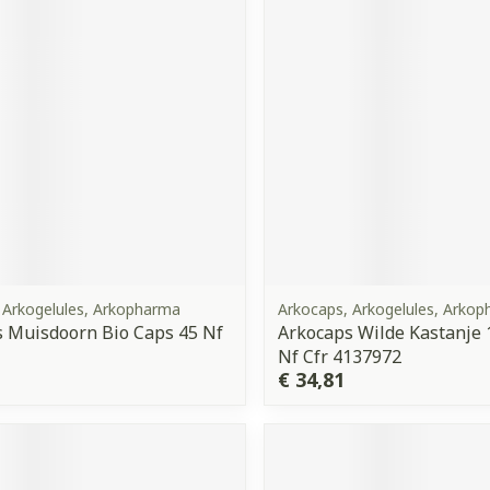
orging
Supplementen
Insectenw
middelen
n
Mondmaskers
issen
 -
uid
d
 Arkogelules, Arkopharma
Arkocaps, Arkogelules, Arko
 Muisdoorn Bio Caps 45 Nf
Arkocaps Wilde Kastanje
Zelfbruiner
Scheren
Nf Cfr 4137972
€ 34,81