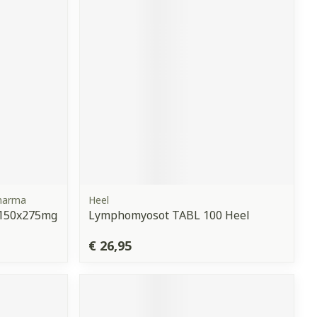
erende
Parfums en
geurproducten
pharma
Heel
 150x275mg
Lymphomyosot TABL 100 Heel
CBD
€ 26,95