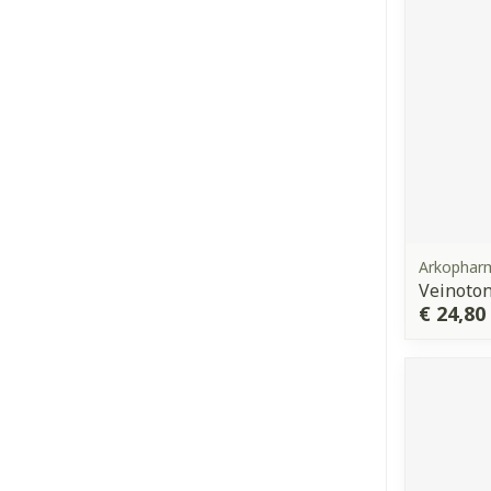
Arkophar
Veinoton
€ 24,80