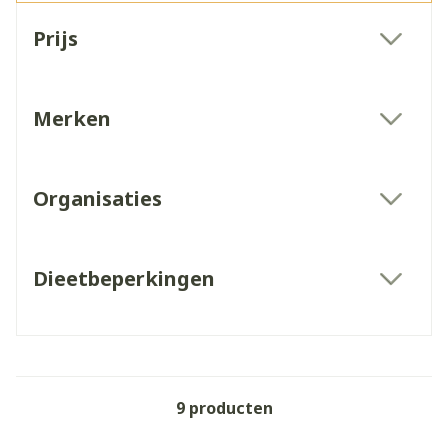
Doorgaan naar productlijst
Prijs
filter
Merken
filter
Organisaties
filter
Dieetbeperkingen
filter
9
producten