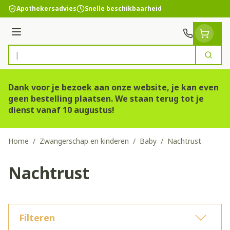
Ga naar de inhoud
Apothekersadvies
Snelle beschikbaarheid
Menu
Zoek
Product, merk, categorie...
Dank voor je bezoek aan onze website, je kan even
geen bestelling plaatsen. We staan terug tot je
dienst vanaf 10 augustus!
Home
/
Zwangerschap en kinderen
/
Baby
/
Nachtrust
Nachtrust
Filteren