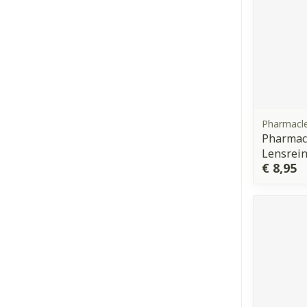
Pharmacl
Pharmacl
Lensrei
€ 8,95