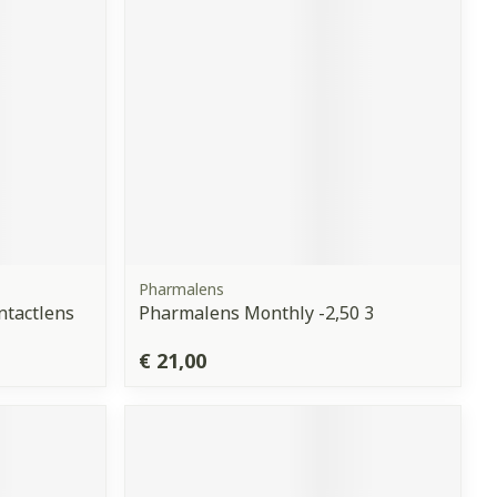
erende
Parfums en
geurproducten
Pharmalens
ntactlens
Pharmalens Monthly -2,50 3
CBD
€ 21,00