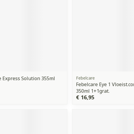
orging
Supplementen
Insectenw
middelen
n
Mondmaskers
issen
 -
uid
d
e Express Solution 355ml
Febelcare
Febelcare Eye 1 Vloeist.co
350ml 1+1grat.
Zelfbruiner
Scheren
€ 16,95