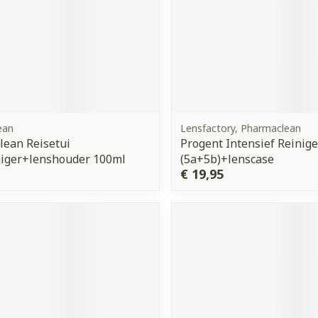
ean
Lensfactory, Pharmaclean
ean Reisetui
Progent Intensief Reinig
niger+lenshouder 100ml
(5a+5b)+lenscase
€ 19,95