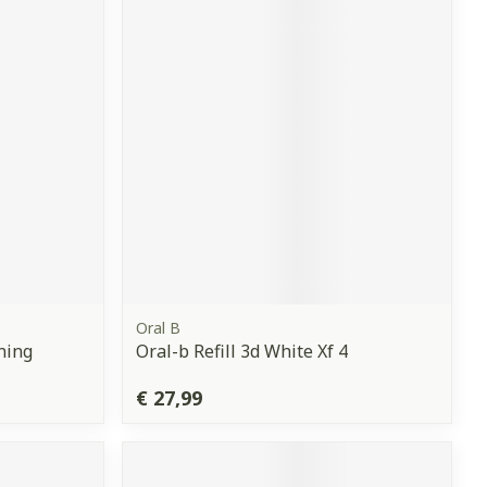
Bed
ing zon
Doorliggen - decubitis
Toon meer
gie
Urinewegen
eid,
Stoppen met roken
n stress
it en intieme
Gezichtsreiniging -
ontschminken
en
Instrumenten
 -
en
Reinigingsmelk, - crème, -
sche
Anti tumor middelen
ie
olie en gel
ijn
Tonic - lotion
Oral B
Anesthesie
ning
Oral-b Refill 3d White Xf 4
zorging
Micellair water
€ 27,99
Specifiek voor de ogen
hie
Diverse
Toon meer
et
geneesmiddelen