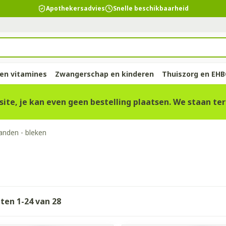
Apothekersadvies
Snelle beschikbaarheid
 en vitamines
Zwangerschap en kinderen
Thuiszorg en EH
te, je kan even geen bestelling plaatsen. We staan ter
d
p
ie
llen
elsel
Lichaamsverzorging
Voeding
Baby
Prostaat
Bachbloesem
Kousen, panty's en
Dierenvoeding
Hoest
Lippen
Vitamines
Kinderen
Menopauz
Oliën
Lingerie
Suppleme
Pijn en koo
anden - bleken
sokken
supplemen
warren
nger
lingerie
n
sectenbeten
Bad en douche
Thee, Kruidenthee
Fopspenen en accessoires
Hond
Droge hoest
Voedend
Luizen
BH's
baby - kind
d, verzorging en hygiëne categorie
Kousen
Vitamine A
Snurken
Spieren en
ar en
r
ën
 en
Deodorant
Babyvoeding
Luiers
Kat
Diepzittende slijmhoest
Koortsblaz
Tanden
Zwangersch
Panty's
Antioxydant
rging
binaties
pincet
Zeer droge, geïrriteerde
Sportvoeding
Tandjes
Andere dieren
Combinatie droge hoest en
Verzorging
eding en vitamines categorie
Sokken
Aminozure
 & gel
huid en huidproblemen
slijmhoest
s
Specifieke voeding
Voeding - melk
Vitamines 
Pillendozen
Batterijen
cten
1
-
24
van
28
Calcium
en
Ontharen en epileren
Massagebalsem en
supplemen
Toon meer
Toon meer
inhalatie
ten
Kruidenthee
Kat
Licht- en
Duiven en 
chap en kinderen categorie
Toon meer