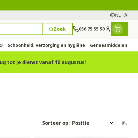
NL
Overs
Talen
Zoek
056 75 55 50
Klant menu
BO
Schoonheid, verzorging en hygiëne
Geneesmiddelen
ug tot je dienst vanaf 10 augustus!
 en
e
nten
rts
Handen
Voedingstherapie &
Zicht
Gemmotherapie
Incontinentie
Paarden
Mineralen, vitaminen
ten
welzijn
en tonica
eren
Handverzorging
Onderleggers
Ogen
Mineralen
 gewrichten
Steunkousen
en
apslingerie
Handhygiëne
Luierbroekje
en - detox
Neus
Vitaminen
 en hygiëne
Manicure & pedicure
Inlegverband
n
Keel
en
Incontinentieslips
Sorteer op:
Botten, spieren en
ten
Toon meer
gewrichten
vogels
Fytotherapie
Wondzorg