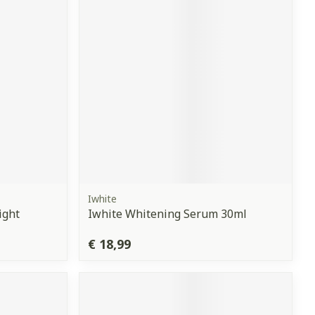
erende
Parfums en
geurproducten
Iwhite
ight
Iwhite Whitening Serum 30ml
CBD
€ 18,99