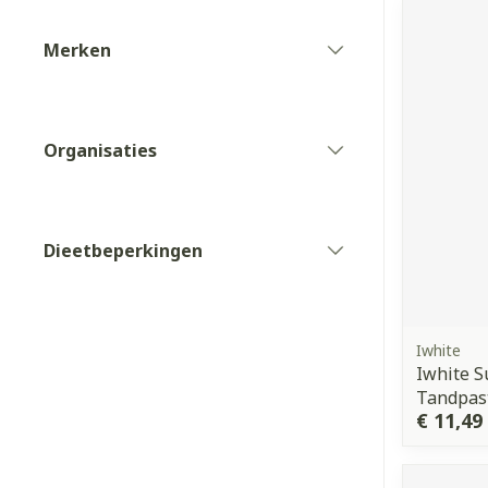
Toon meer
Toon meer
Toon meer
Vitaliteit 50+
Merken
Toon submenu voor Vitaliteit
Thuiszorg
filter
Nagels en ho
Mond
Huid
Plantaardige 
Natuur geneeskunde
Batterijen
Toon submenu voor Natuur g
Droge mond
Ontsmetten e
Organisaties
Toebehoren
Spijsverterin
Thuiszorg en EHBO
desinfecteren
filter
Elektrische ta
Toon submenu voor Thuiszor
Steriel materi
Schimmels
Interdentaal - 
Dieren en insecten
Vacht, huid o
Koortsblaasjes 
Toon submenu voor Dieren en
Kunstgebit
Dieetbeperkingen
filter
Jeuk
Geneesmiddelen
Toon meer
Toon submenu voor Geneesmi
Iwhite
Iwhite 
Voeten en be
Aerosoltherap
Tandpas
zuurstof
Zware benen
€ 11,49
Droge voeten, 
Aerosol toeste
kloven
Tabletten
Aerosol access
Blaren
Creme, gel en 