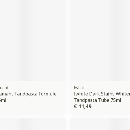
Nagelbijten
Overige diabetes
Zonnebank
Accessoires
producten
Nagelversterkend
Voorbereid
kdoorn
Naalden voor
Toon meer
Toon meer
telsel
Hormonaal stelsel
Gynaecolo
insulinespuiten
Toon meer
ewrichten
Zenuwstelsel
Slapeloosh
spanning e
or mannen
Make-up
Seksualite
hygiene
puiten
Sondes, baxters en
Bandages 
rging
Make-up penselen en
catheters
Orthopedie
Condooms 
Immuniteit
orthopedi
Allergie
gebruiksvoorwerpen
verbanden
Sondes
anticoncept
 injectie
Eyeliner - oogpotlood
rging
Accessoires voor sondes
Intiem welz
amant
Iwhite
Buik
Mascara
Acne
Oor
iamant Tandpasta Formule
Iwhite Dark Stains White
Baxters
Intieme ver
Arm
5ml
Tandpasta Tube 75ml
insulinepen
Oogschaduw
€ 11,49
Catheters
Massage
Elleboog
Toon meer
Afslanken
Homeopat
Toon meer
Enkel en vo
Toon meer