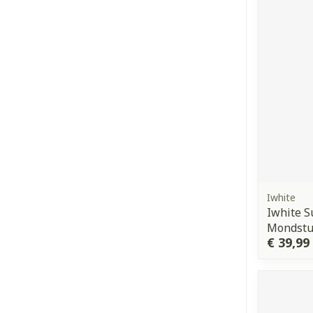
Haar
Gezichtsverz
Pillendozen e
Pigmentstoorn
accessoires
Gevoelige huid
geïrriteerde h
Gemengde hui
Doffe huid
Toon meer
Iwhite
Iwhite S
Snurken
Mondstu
€ 39,99