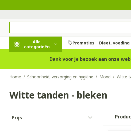
Ga naar de inhoud
Product, merk, categorie...
Alle
Promoties
Dieet, voeding
categorieën
Promoties
Dank voor je bezoek aan onze websi
Schoonheid,
Haar en Hoof
Afslanken
Zwangerscha
Geheugen
Aromatherap
Lenzen en bri
Insecten
Maag darm st
Home
/
Schoonheid, verzorging en hygiëne
/
Mond
/
Witte t
verzorging en
hygiëne
Kammen - ont
Maaltijdverva
Zwangerschaps
Verstuiver
Lensproducte
Verzorging in
Maagzuur
Toon submenu voor Schoonhei
Witte tanden - bleken
Seksualiteit
Beschadigd ha
Eetlustremme
Borstvoeding
Essentiële oli
Brillen
Anti insecten
Lever, galblaas
Dieet, voeding en
hoofdirritatie
pancreas
Platte buik
Lichaamsverzo
Complex - com
Teken tang of 
vitamines
Toon submenu voor Dieet, vo
Doorgaan naar productlijst
Styling - spray
Braken
Vetverbrander
Vitamines en
Zware benen
Produ
Prijs
Zwangerschap en
Verzorging
supplementen
Laxeermiddel
filter
Toon meer
kinderen
Oligo-elemen
Honden
Toon submenu voor Zwangers