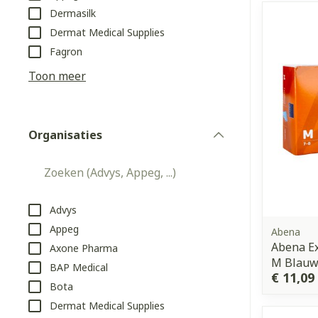
Dermasilk
Aerosol access
Blaren
Creme, gel en 
Dermat Medical Supplies
Zuurstof
Eelt
Fagron
Eksteroog - li
Toon meer
Ademhalingss
Toon meer
Organisaties
Spieren en g
filter
Specifiek vo
Naalden en s
Lichaamsverzo
Infecties
Spuiten
Deodorant
Advys
Oplossing voor
Appeg
Abena
Gezichtsverzo
Abena Ex
Axone Pharma
Naalden
Luizen
M Blau
BAP Medical
Naalden voor 
€ 11,09
Bota
- pennaalden
Diagnostica
Dermat Medical Supplies
Toon meer