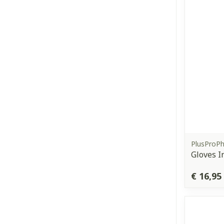
PlusProP
Gloves I
€ 16,95