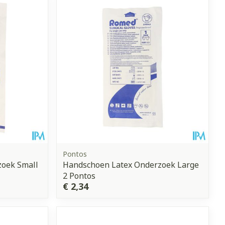
erende
Parfums en
geurproducten
Pontos
oek Small
Handschoen Latex Onderzoek Large
2 Pontos
CBD
€ 2,34