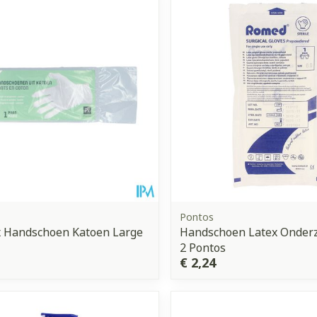
Toon meer
orging
Supplementen
Insectenw
middelen
n
Mondmaskers
issen
 -
uid
d
Pontos
 Handschoen Katoen Large
Handschoen Latex Onderz
2 Pontos
Zelfbruiner
Scheren
€ 2,24