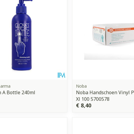
harma
Noba
n A Bottle 240ml
Noba Handschoen Vinyl P
Xl 100 5700578
€ 8,40