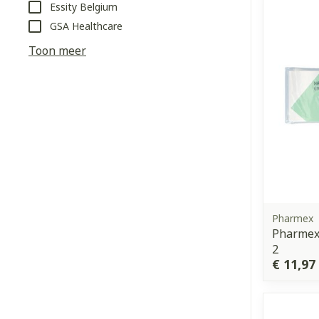
Essity Belgium
GSA Healthcare
Haar
Toon meer
Gezichtsverz
Pillendozen e
Pigmentstoorn
accessoires
Gevoelige huid
geïrriteerde h
Gemengde hui
Doffe huid
Toon meer
Pharmex
Pharmex
2
Snurken
€ 11,97