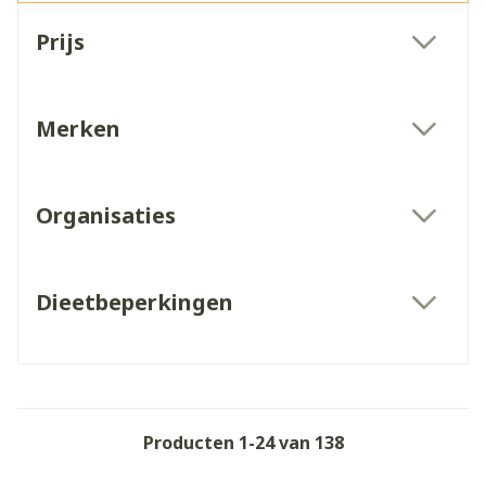
Doorgaan naar productlijst
Prijs
filter
Merken
filter
Organisaties
filter
Dieetbeperkingen
filter
Producten
1
-
24
van
138