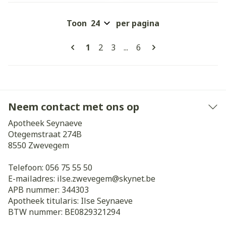
Toon
per pagina
Pagina's
U lees momenteel pagina
Pagina
Pagina
Pagina
1
2
3
...
6
Neem contact met ons op
Apotheek Seynaeve
Otegemstraat 274B
8550
Zwevegem
Telefoon:
056 75 55 50
E-mailadres:
ilse.zwevegem@
skynet.be
APB nummer:
344303
Apotheek titularis:
Ilse Seynaeve
BTW nummer:
BE0829321294