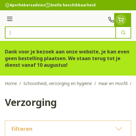
Ga naar de inhoud
Apothekersadvies
Snelle beschikbaarheid
Menu
Zoek
Product, merk, categorie...
Dank voor je bezoek aan onze website, je kan even
geen bestelling plaatsen. We staan terug tot je
dienst vanaf 10 augustus!
Home
/
Schoonheid, verzorging en hygiëne
/
Haar en Hoofd
/
V
Verzorging
Filteren