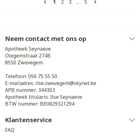
U lees momenteel pagina
Pagina
Pagina
Pagina
1
2
3
...
5
Neem contact met ons op
Apotheek Seynaeve
Otegemstraat 274B
8550
Zwevegem
Telefoon:
056 75 55 50
E-mailadres:
ilse.zwevegem@
skynet.be
APB nummer:
344303
Apotheek titularis:
Ilse Seynaeve
BTW nummer:
BE0829321294
Klantenservice
FAQ