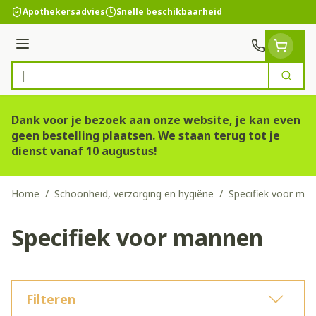
Ga naar de inhoud
Apothekersadvies
Snelle beschikbaarheid
Menu
Zoek
Product, merk, categorie...
Dank voor je bezoek aan onze website, je kan even
geen bestelling plaatsen. We staan terug tot je
dienst vanaf 10 augustus!
Home
/
Schoonheid, verzorging en hygiëne
/
Specifiek voor ma
Specifiek voor mannen
Filteren