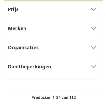
Doorgaan naar productlijst
Prijs
filter
Merken
filter
Organisaties
filter
Dieetbeperkingen
filter
Producten
1
-
24
van
112