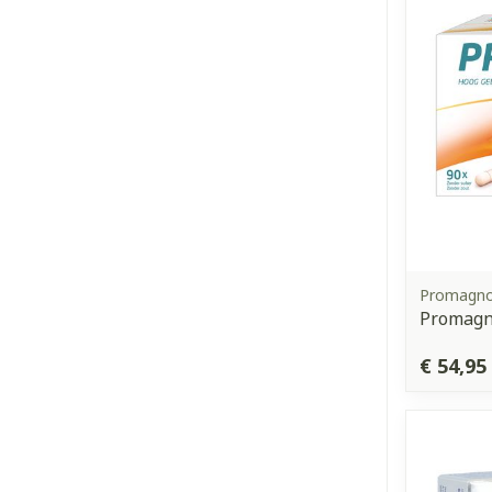
Promagno
Promagn
€ 54,95