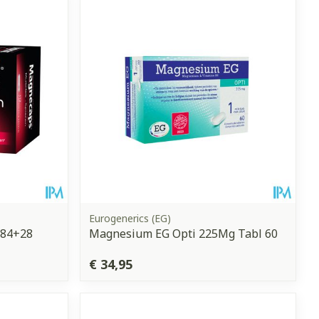
erende
Parfums en
geurproducten
Eurogenerics (EG)
 84+28
Magnesium EG Opti 225Mg Tabl 60
CBD
€ 34,95