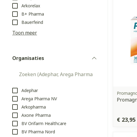
Arkorelax
Aerosol access
Blaren
Creme, gel en 
B+ Pharma
Zuurstof
Eelt
Bauerfeind
Eksteroog - li
Toon meer
Ademhalingss
Toon meer
Organisaties
Spieren en g
filter
Specifiek vo
Naalden en s
Lichaamsverzo
Infecties
Spuiten
Deodorant
Adephar
Promagno
Oplossing voor
Arega Pharma NV
Promagn
Gezichtsverzo
Arkopharma
Naalden
Luizen
Axone Pharma
Naalden voor 
€ 23,95
BV Orifarm Healthcare
- pennaalden
Diagnostica
BV Pharma Nord
Toon meer