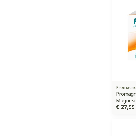
Promagno
Promagn
Magnesi
€ 27,95