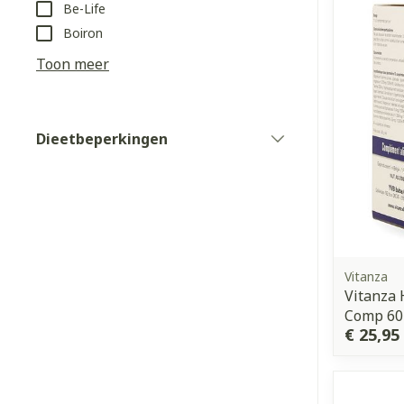
Be-Life
Boiron
Haar
Toon meer
Gezichtsverz
Pillendozen e
Pigmentstoorn
accessoires
Gevoelige huid
Dieetbeperkingen
filter
geïrriteerde h
Gemengde hui
Doffe huid
Toon meer
Vitanza
Vitanza
Comp 60
Snurken
€ 25,95