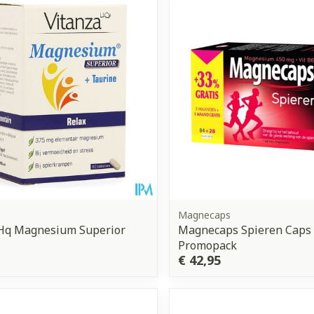
Toon meer
orging
Supplementen
Insectenw
middelen
n
Mondmaskers
issen
 -
uid
d
Magnecaps
 Hq Magnesium Superior
Magnecaps Spieren Caps
Promopack
Zelfbruiner
Scheren
€ 42,95