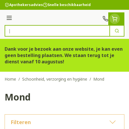
Ga naar de inhoud
Apothekersadvies
Snelle beschikbaarheid
Menu
Zoek
Product, merk, categorie...
Dank voor je bezoek aan onze website, je kan even
geen bestelling plaatsen. We staan terug tot je
dienst vanaf 10 augustus!
Home
/
Schoonheid, verzorging en hygiëne
/
Mond
Mond
Filteren