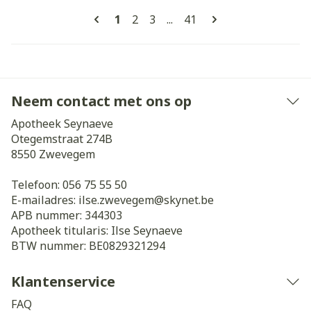
Pagina's
U lees momenteel pagina
Pagina
Pagina
Pagina
1
2
3
...
41
Neem contact met ons op
Apotheek Seynaeve
Otegemstraat 274B
8550
Zwevegem
Telefoon:
056 75 55 50
E-mailadres:
ilse.zwevegem@
skynet.be
APB nummer:
344303
Apotheek titularis:
Ilse Seynaeve
BTW nummer:
BE0829321294
Klantenservice
FAQ