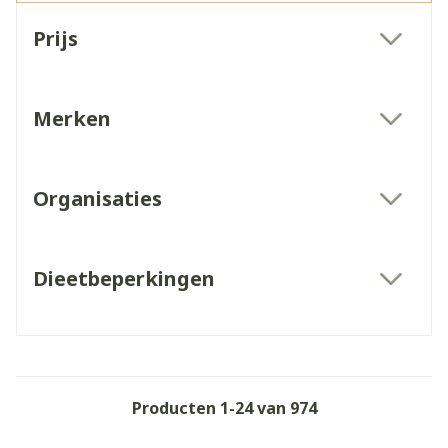
Doorgaan naar productlijst
Prijs
filter
Merken
filter
Organisaties
filter
Dieetbeperkingen
filter
Producten
1
-
24
van
974