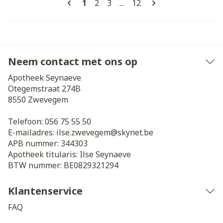
U lees momenteel pagina
Pagina
Pagina
Pagina
1
2
3
...
12
Neem contact met ons op
Apotheek Seynaeve
Otegemstraat 274B
8550
Zwevegem
Telefoon:
056 75 55 50
E-mailadres:
ilse.zwevegem@
skynet.be
APB nummer:
344303
Apotheek titularis:
Ilse Seynaeve
BTW nummer:
BE0829321294
Klantenservice
FAQ