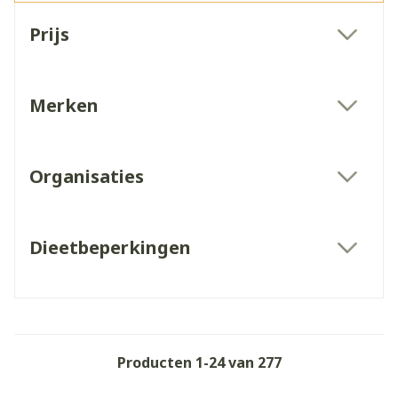
Doorgaan naar productlijst
Prijs
filter
Merken
filter
Organisaties
filter
Dieetbeperkingen
filter
Producten
1
-
24
van
277