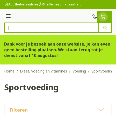
Ga naar de inhoud
Apothekersadvies
Snelle beschikbaarheid
Menu
Zoek
Product, merk, categorie...
Dank voor je bezoek aan onze website, je kan even
geen bestelling plaatsen. We staan terug tot je
dienst vanaf 10 augustus!
Home
/
Dieet, voeding en vitamines
/
Voeding
/
Sportvoeding
Sportvoeding
Filteren