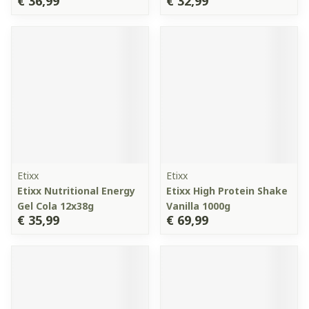
€ 36,99
€ 32,99
Etixx
Etixx
Etixx Nutritional Energy
Etixx High Protein Shake
Gel Cola 12x38g
Vanilla 1000g
€ 35,99
€ 69,99