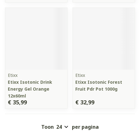
Etixx
Etixx
Etixx Isotonic Drink
Etixx Isotonic Forest
Energy Gel Orange
Fruit Pdr Pot 1000g
12x60ml
€ 35,99
€ 32,99
Toon
per pagina
Pagina's