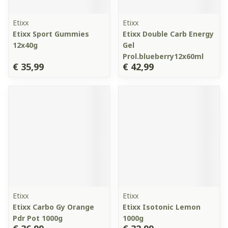
Etixx
Etixx
Etixx Sport Gummies
Etixx Double Carb Energy
12x40g
Gel
Prol.blueberry12x60ml
€ 35,99
€ 42,99
Etixx
Etixx
Etixx Carbo Gy Orange
Etixx Isotonic Lemon
Pdr Pot 1000g
1000g