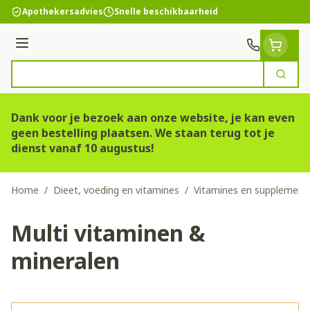
Ga naar de inhoud
Apothekersadvies
Snelle beschikbaarheid
Menu
Zoek
Product, merk, categorie...
Dank voor je bezoek aan onze website, je kan even
geen bestelling plaatsen. We staan terug tot je
dienst vanaf 10 augustus!
Home
/
Dieet, voeding en vitamines
/
Vitamines en supplement
Multi vitaminen &
mineralen