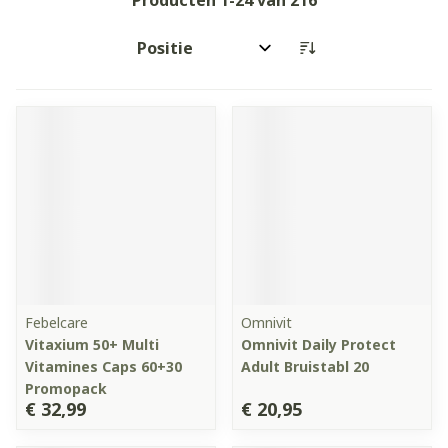
Producten
1
-
24
van
216
Sorteer op:
Febelcare
Omnivit
Vitaxium 50+ Multi
Omnivit Daily Protect
Vitamines Caps 60+30
Adult Bruistabl 20
Promopack
€ 32,99
€ 20,95