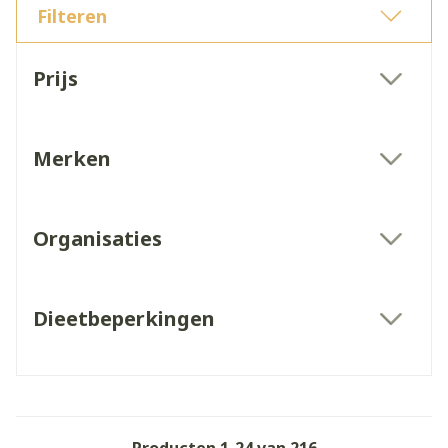
Filteren
Doorgaan naar productlijst
Prijs
filter
Merken
filter
Organisaties
filter
Dieetbeperkingen
filter