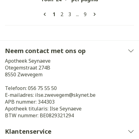
Pagina's
U lees momenteel pagina
Pagina
Pagina
Pagina
1
2
3
...
9
Neem contact met ons op
Apotheek Seynaeve
Otegemstraat 274B
8550
Zwevegem
Telefoon:
056 75 55 50
E-mailadres:
ilse.zwevegem@
skynet.be
APB nummer:
344303
Apotheek titularis:
Ilse Seynaeve
BTW nummer:
BE0829321294
Klantenservice