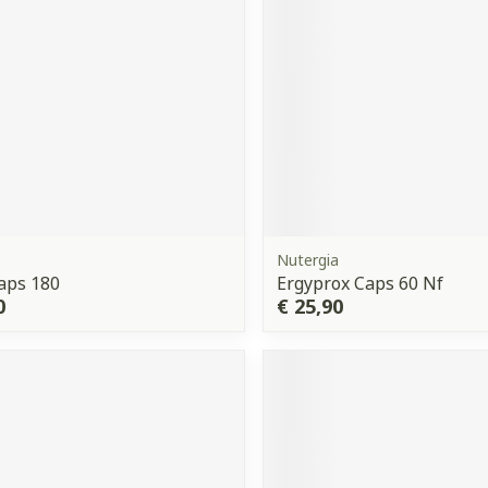
orging
Supplementen
Insectenw
middelen
n
Mondmaskers
issen
 -
uid
d
Nutergia
aps 180
Ergyprox Caps 60 Nf
0
€ 25,90
Zelfbruiner
Scheren