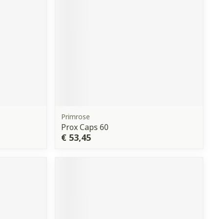
erende
Parfums en
geurproducten
Primrose
Prox Caps 60
€ 53,45
CBD