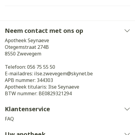
Neem contact met ons op
Apotheek Seynaeve
Otegemstraat 274B
8550
Zwevegem
Telefoon:
056 75 55 50
E-mailadres:
ilse.zwevegem@
skynet.be
APB nummer:
344303
Apotheek titularis:
Ilse Seynaeve
BTW nummer:
BE0829321294
Klantenservice
FAQ
Uw apotheek