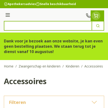
Ga naar de inhoud
Apothekersadvies
Snelle beschikbaarheid
Menu
Zoek
Product, merk, categorie...
Dank voor je bezoek aan onze website, je kan even
geen bestelling plaatsen. We staan terug tot je
dienst vanaf 10 augustus!
Home
/
Zwangerschap en kinderen
/
Kinderen
/
Accessoires
Accessoires
Filteren