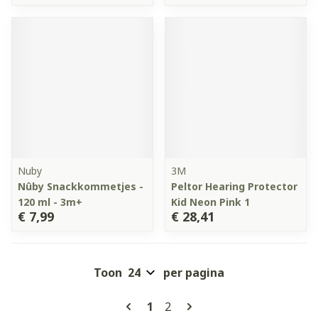
Nuby
3M
Nûby Snackkommetjes -
Peltor Hearing Protector
120 ml - 3m+
Kid Neon Pink 1
€ 7,99
€ 28,41
Toon
per pagina
Pagina's
U lees momenteel pagina
Pagina
1
2