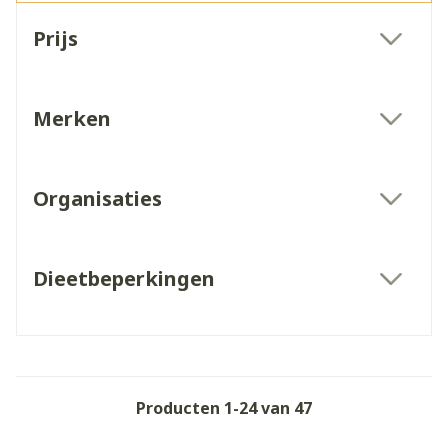
Doorgaan naar productlijst
Prijs
filter
Merken
filter
Organisaties
filter
Dieetbeperkingen
filter
Producten
1
-
24
van
47