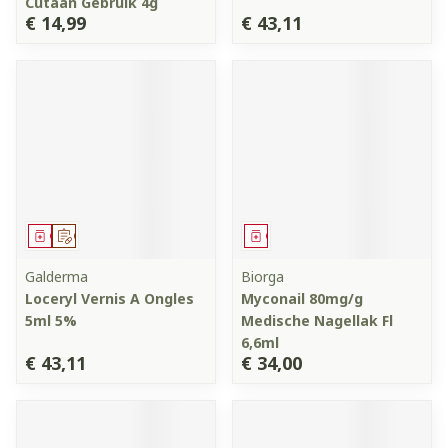
Cutaan Gebruik 4g
€ 14,99
€ 43,11
Geneesmiddel
Op voorschrift
Geneesmiddel
Galderma
Biorga
Loceryl Vernis A Ongles
Myconail 80mg/g
5ml 5%
Medische Nagellak Fl
6,6ml
€ 43,11
€ 34,00