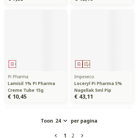
Geneesmiddel
Geneesmiddel
Op voorschrift
Pi Pharma
Impexeco
Lamisil 1% Pi Pharma
Loceryl Pi Pharma 5%
Creme Tube 15g
Nagellak 5ml Pip
€ 10,45
€ 43,11
Toon
per pagina
Pagina's
U lees momenteel pagina
Pagina
1
2