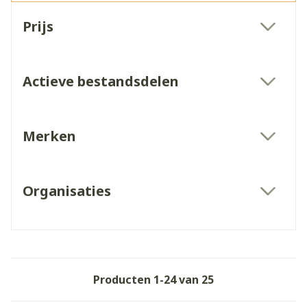
Doorgaan naar productlijst
Prijs
filter
Actieve bestandsdelen
filter
Merken
filter
Organisaties
filter
Producten
1
-
24
van
25