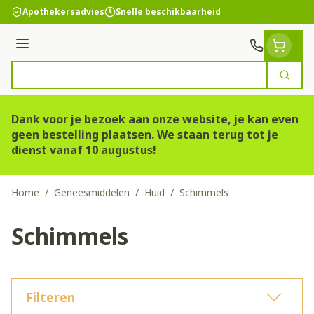
Ga naar de inhoud
Apothekersadvies
Snelle beschikbaarheid
Menu
Zoek
Product, merk, categorie...
Dank voor je bezoek aan onze website, je kan even
geen bestelling plaatsen. We staan terug tot je
dienst vanaf 10 augustus!
Home
/
Geneesmiddelen
/
Huid
/
Schimmels
Schimmels
Filteren