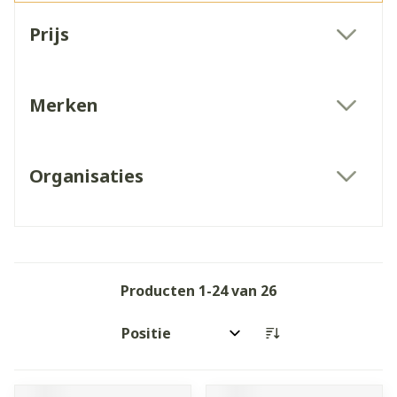
Doorgaan naar productlijst
Prijs
filter
Merken
filter
Organisaties
filter
Producten
1
-
24
van
26
Sorteer op: