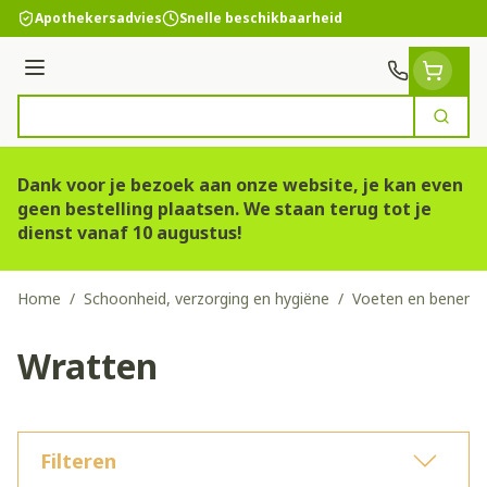
Ga naar de inhoud
Apothekersadvies
Snelle beschikbaarheid
Menu
Zoek
Product, merk, categorie...
Dank voor je bezoek aan onze website, je kan even
geen bestelling plaatsen. We staan terug tot je
dienst vanaf 10 augustus!
Home
/
Schoonheid, verzorging en hygiëne
/
Voeten en benen
/
Wratten
Filteren