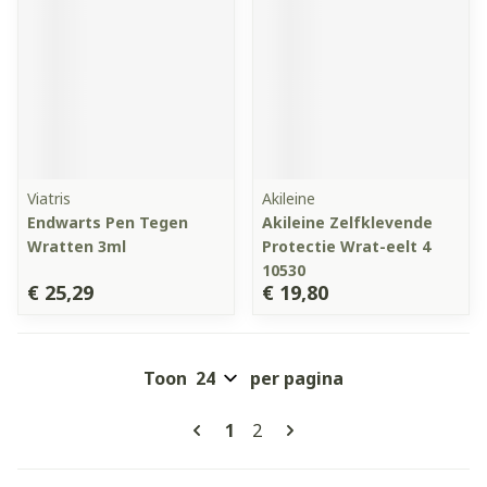
Viatris
Akileine
Endwarts Pen Tegen
Akileine Zelfklevende
Wratten 3ml
Protectie Wrat-eelt 4
10530
€ 25,29
€ 19,80
Toon
per pagina
Pagina's
U lees momenteel pagina
Pagina
1
2