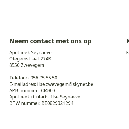
Haar
Gezichtsverz
Pillendozen e
Pigmentstoorn
accessoires
Gevoelige huid
geïrriteerde h
Neem contact met ons op
Gemengde hui
Apotheek Seynaeve
F
Doffe huid
Otegemstraat 274B
8550
Zwevegem
Toon meer
Telefoon:
056 75 55 50
E-mailadres:
ilse.zwevegem@
skynet.be
APB nummer:
344303
Snurken
Apotheek titularis:
Ilse Seynaeve
BTW nummer:
BE0829321294