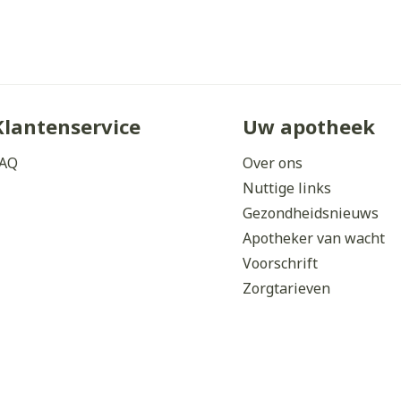
orging
Supplementen
Insectenw
middelen
n
Mondmaskers
issen
 -
uid
Klantenservice
Uw apotheek
d
AQ
Over ons
Nuttige links
Gezondheidsnieuws
Apotheker van wacht
Voorschrift
Zorgtarieven
Zelfbruiner
Scheren